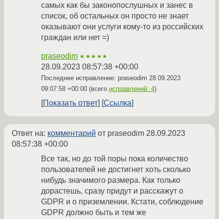
самых как бы законопослушных и занес в
список, об остальных он просто не знает
оказывают они услуги кому-то из российских
граждан или нет =)
praseodim
★★★★★
28.09.2023 08:57:38 +00:00
Последнее исправление: praseodim
28.09.2023
09:07:58 +00:00
(всего
исправлений: 4
)
Показать ответ
Ссылка
Ответ на:
комментарий
от praseodim
28.09.2023
08:57:38 +00:00
Все так, но до той поры пока количество
пользователей не достигнет хоть сколько
нибудь значимого размера. Как только
дорастешь, сразу придут и расскажут о
GDPR и о приземлении. Кстати, соблюдение
GDPR должно быть и тем же