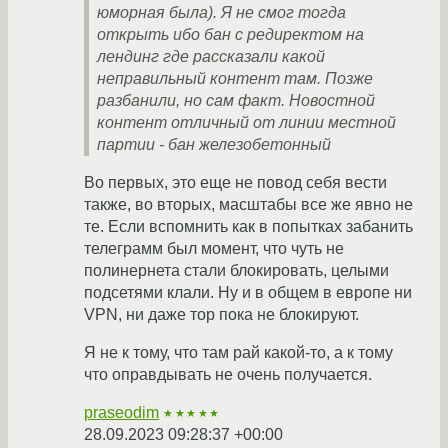
юморная была). Я не смог тогда
открыть ибо бан с редиректом на
лендинг где рассказали какой
неправильный контент там. Позже
разбанили, но сам факт. Новостной
контент отличный от линии местной
партии - бан железобетонный
Во первых, это еще не повод себя вести
также, во вторых, масштабы все же явно не
те. Если вспомнить как в попытках забанить
телеграмм был момент, что чуть не
полинернета стали блокировать, целыми
подсетями клали. Ну и в общем в европе ни
VPN, ни даже тор пока не блокируют.
Я не к тому, что там рай какой-то, а к тому
что оправдывать не очень получается.
praseodim
★★★★★
28.09.2023 09:28:37 +00:00