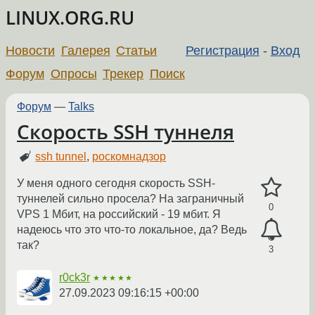
LINUX.ORG.RU
Новости
Галерея
Статьи
Регистрация
-
Вход
Форум
Опросы
Трекер
Поиск
Форум
—
Talks
Скорость SSH туннеля
ssh tunnel
,
роскомнадзор
У меня одного сегодня скорость SSH-
туннелей сильно просела? На заграничный
0
VPS 1 Мбит, на российский - 19 мбит. Я
надеюсь что это что-то локальное, да? Ведь
так?
3
r0ck3r
★★★★★
27.09.2023 09:16:15 +00:00