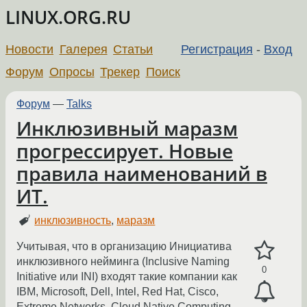
LINUX.ORG.RU
Новости
Галерея
Статьи
Регистрация
-
Вход
Форум
Опросы
Трекер
Поиск
Форум
—
Talks
Инклюзивный маразм
прогрессирует. Новые
правила наименований в
ИТ.
инклюзивность
,
маразм
Учитывая, что в организацию Инициатива
инклюзивного нейминга (Inclusive Naming
0
Initiative или INI) входят такие компании как
IBM, Microsoft, Dell, Intel, Red Hat, Cisco,
Extreme Networks, Cloud Native Computing