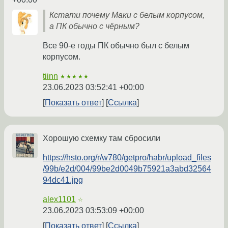
Кстати почему Маки с белым корпусом,
а ПК обычно с чёрным?
Все 90-е годы ПК обычно был с белым
корпусом.
tiinn
★★★★★
23.06.2023 03:52:41 +00:00
Показать ответ
Ссылка
Хорошую схемку там сбросили
https://hsto.org/r/w780/getpro/habr/upload_files
/99b/e2d/004/99be2d0049b75921a3abd32564
94dc41.jpg
alex1101
☆
23.06.2023 03:53:09 +00:00
Показать ответ
Ссылка