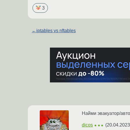
3
←
iptables vs nftables
Найми эвакуатор/авто
dicos
(
20.04.2023
★★★