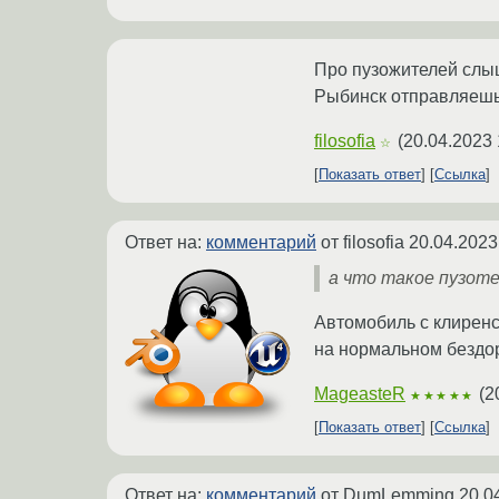
Про пузожителей слыш
Рыбинск отправляеш
filosofia
(
20.04.2023 
☆
Показать ответ
Ссылка
Ответ на:
комментарий
от filosofia
20.04.2023
а что такое пузот
Автомобиль с клирен
на нормальном бездор
MageasteR
(
2
★★★★★
Показать ответ
Ссылка
Ответ на:
комментарий
от DumLemming
20.0