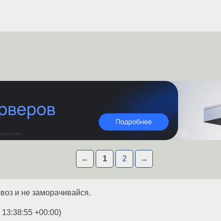
←
1
2
→
воз и не заморачивайся.
 13:38:55 +00:00
)