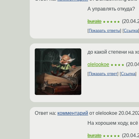
А управлять откуда?
burato
(
20.04.
★★★★★
Показать ответы
Ссылка
до какой степени на 
olelookoe
(
20.0
★★★★
Показать ответ
Ссылка
Ответ на:
комментарий
от olelookoe
20.04.20
На хорошем ходу, всё
burato
(
20.04.
★★★★★