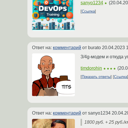
sanyo1234
(
20.04.20
★
Ссылка
Ответ на:
комментарий
от burato
20.04.2023 
3/4g-модем и откуда 
timdorohin
(
20.0
★★★★
Показать ответы
Ссылка
Ответ на:
комментарий
от sanyo1234
20.04.2
1800 руб. + 25 руб.