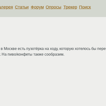
алерея
Статьи
Форум
Опросы
Трекер
Поиск
, в Москве есть пузотёрка на ходу, которую хотелось бы пер
. На пиво/конфеты также сообразим.