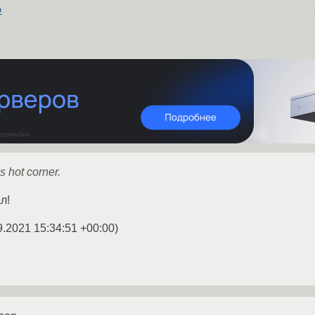
о
s hot corner.
л!
9.2021 15:34:51 +00:00
)