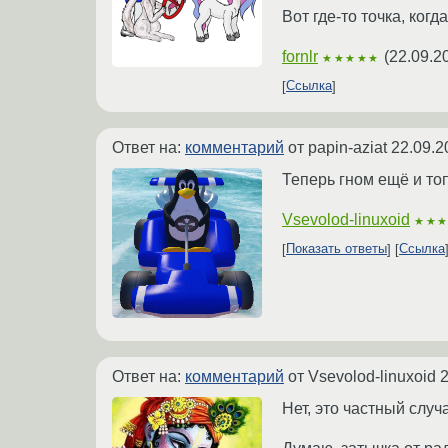
Вот где-то точка, ког
fornlr
(
22.09.2
★★★★★
Ссылка
Ответ на:
комментарий
от papin-aziat
22.09.2
Теперь гном ещё и то
Vsevolod-linuxoid
★★
Показать ответы
Ссылка
Ответ на:
комментарий
от Vsevolod-linuxoid
2
Нет, это частный случ