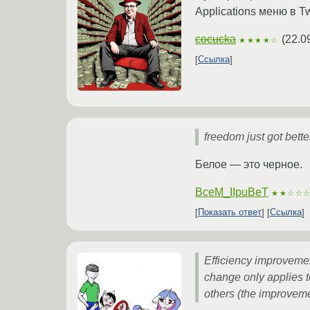
Applications меню в T
cocucka
(
22.0
★★★★☆
Ссылка
freedom just got bette
Белое — это черное.
BceM_IIpuBeT
★★☆☆
Показать ответ
Ссылка
Efficiency improvemen
change only applies t
others (the improvemen