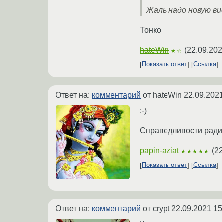
Жаль надо новую в
Тонко
hateWin
(
22.09.202
★☆
Показать ответ
Ссылка
Ответ на:
комментарий
от hateWin
22.09.2021
:-)
Справедливости ради,
papin-aziat
(
22
★★★★★
Показать ответ
Ссылка
Ответ на:
комментарий
от crypt
22.09.2021 15