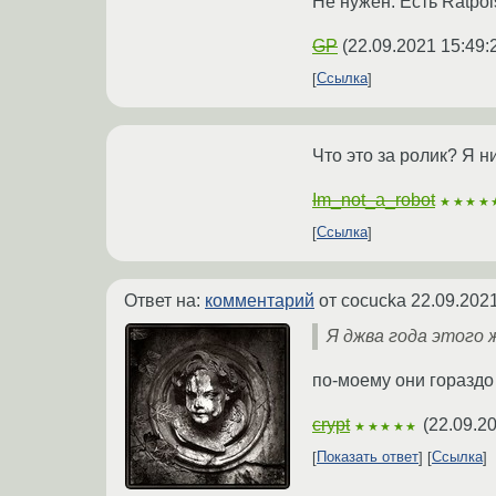
Не нужен. Есть Ratpoi
GP
(
22.09.2021 15:49:
Ссылка
Что это за ролик? Я н
Im_not_a_robot
★★★★
Ссылка
Ответ на:
комментарий
от cocucka
22.09.2021
Я джва года этого 
по-моему они гораздо
crypt
(
22.09.2
★★★★★
Показать ответ
Ссылка