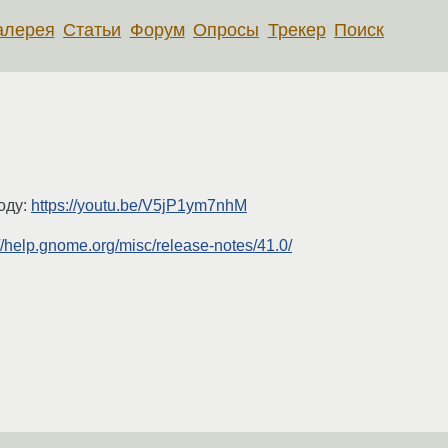
алерея
Статьи
Форум
Опросы
Трекер
Поиск
оду:
https://youtu.be/V5jP1ym7nhM
://help.gnome.org/misc/release-notes/41.0/