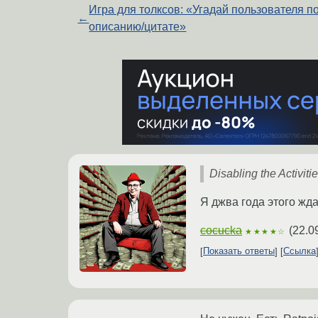
Игра для толксов: «Угадай пользователя п
←
описанию/цитате»
Disabling the Activitie
Я джва года этого жда
cocucka
(
22.0
★★★★☆
Показать ответы
Ссылка