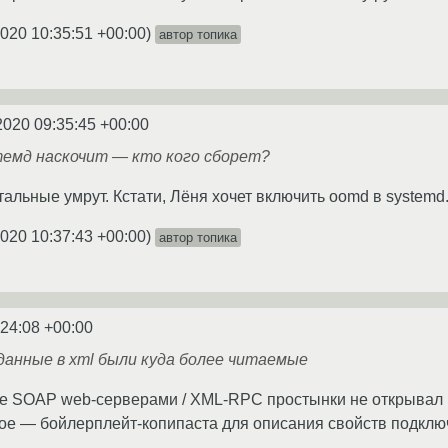
2020 10:35:51 +00:00
)
автор топика
2020 09:35:45 +00:00
темд наскочит — кто кого сборет?
тальные умрут. Кстати, Лёня хочет включить oomd в systemd
2020 10:37:43 +00:00
)
автор топика
:24:08 +00:00
данные в xml были куда более читаемые
е SOAP web-серверами / XML-RPC простынки не открывал :)
ьное — бойлерплейт-копипаста для описания свойств подклю