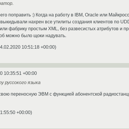
ратор.
т его поправить :) Когда на работу в IBM, Oracle или Майкро
о выкидывали нахрен все утилиты создания клиентов по UD
ли фабрику простым XML, без развесистых атрибутов и про
об можно было щоки надувать.
4.02.2020 10:51:18 +00:00
)
0 10:35:51 +00:00
у руссокого языка
 свою переносную ЭВМ с функцией абонентской радиостанци
1:55:50 +00:00
)