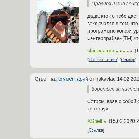
Править надо гене
дада, кто-то тебе дас
заключался в том, чт
программно конфигури
«энтерпрайзе»(ТМ) чт
slackwarrior
(
1
★★★★★
Показать ответ
Ссылка
Ответ на:
комментарий
от hakavlad
14.02.202
бороться за чистот
«Утром, взяв с собой
контору»
XShell
(
15.02.2020 2
★
Ссылка