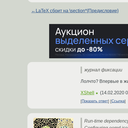
←
LaTeX сбоит на \section*{Предисловие}
журнал фиксации
Лолчто? Впервые в жи
XShell
(
14.02.2020 0
★
Показать ответ
Ссылка
Run-time dependency
Configuring oomd.jso