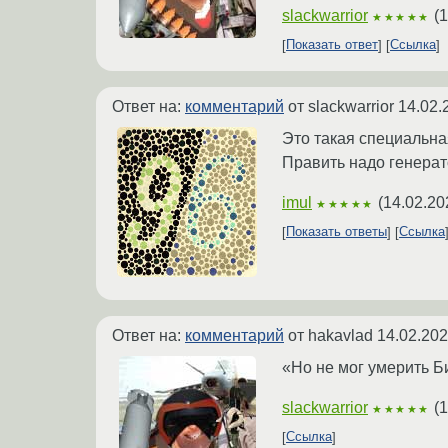
slackwarrior
(
1
★★★★★
Показать ответ
Ссылка
Ответ на:
комментарий
от slackwarrior
14.02.
Это такая специальна
Править надо генерат
imul
(
14.02.20
★★★★★
Показать ответы
Ссылка
Ответ на:
комментарий
от hakavlad
14.02.202
«Но не мог умерить Би
slackwarrior
(
1
★★★★★
Ссылка