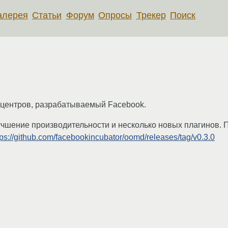
алерея
Статьи
Форум
Опросы
Трекер
Поиск
тацентров, разрабатываемый Facebook.
лучшение производительности и несколько новых плагинов.
tps://github.com/facebookincubator/oomd/releases/tag/v0.3.0