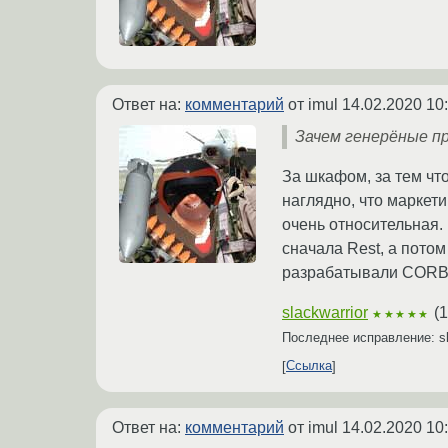
Ответ на:
комментарий
от imul
14.02.2020 10
Зачем генерёные п
За шкафом, за тем что
наглядно, что маркет
очень относительная.
сначала Rest, а пот
разрабатывали CORBA
slackwarrior
(
1
★★★★★
Последнее исправление: sl
Ссылка
Ответ на:
комментарий
от imul
14.02.2020 10