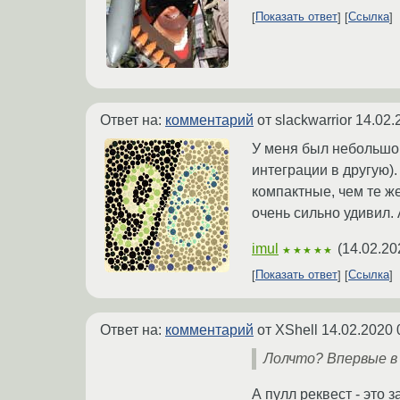
Показать ответ
Ссылка
Ответ на:
комментарий
от slackwarrior
14.02.
У меня был небольшой 
интеграции в другую)
компактные, чем те же
очень сильно удивил.
imul
(
14.02.20
★★★★★
Показать ответ
Ссылка
Ответ на:
комментарий
от XShell
14.02.2020 
Лолчто? Впервые в
А пулл реквест - это 