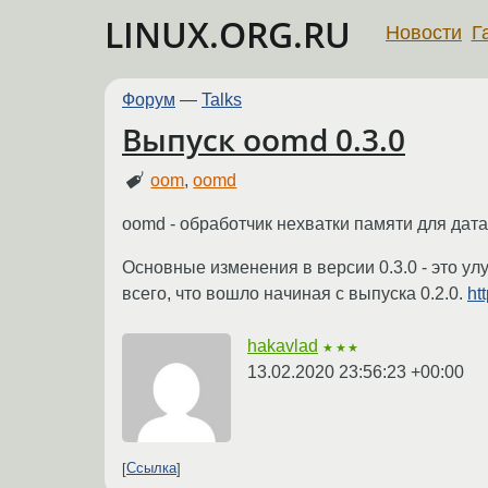
LINUX.ORG.RU
Новости
Г
Форум
—
Talks
Выпуск oomd 0.3.0
oom
,
oomd
oomd - обработчик нехватки памяти для да
Основные изменения в версии 0.3.0 - это у
всего, что вошло начиная с выпуска 0.2.0.
ht
hakavlad
★★★
13.02.2020 23:56:23 +00:00
Ссылка