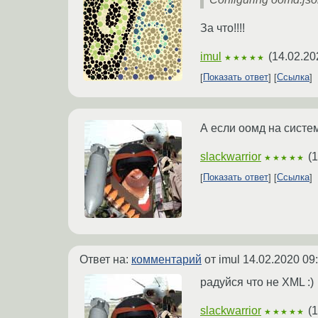
За что!!!!
imul
(
14.02.20
★★★★★
Показать ответ
Ссылка
А если оомд на систем
slackwarrior
(
1
★★★★★
Показать ответ
Ссылка
Ответ на:
комментарий
от imul
14.02.2020 09
радуйся что не XML :)
slackwarrior
(
1
★★★★★