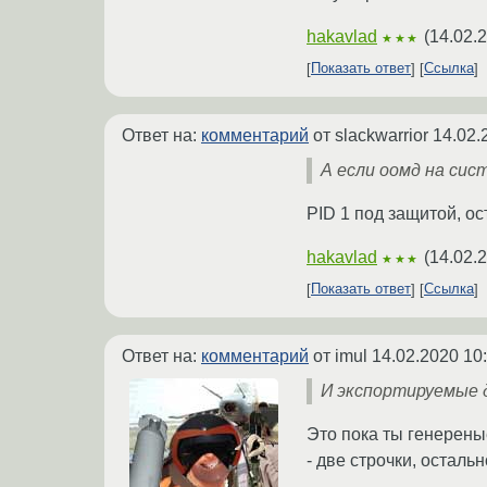
hakavlad
(
14.02.
★★★
Показать ответ
Ссылка
Ответ на:
комментарий
от slackwarrior
14.02.
А если оомд на сис
PID 1 под защитой, ос
hakavlad
(
14.02.
★★★
Показать ответ
Ссылка
Ответ на:
комментарий
от imul
14.02.2020 10
И экспортируемые 
Это пока ты генерены
- две строчки, остал