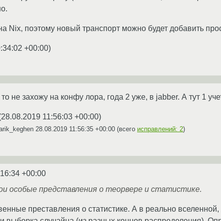
о.
а Nix, поэтому новый транспорт можно будет добавить прост
:34:02 +00:00
)
о не захожу на конфу лора, года 2 уже, в jabber. А тут 1 уче
(
28.08.2019 11:56:03 +00:00
)
arik_keghen
28.08.2019 11:56:35 +00:00
(всего
исправлений: 2
)
:16:34 +00:00
вои особые представления о теорвере и статистике.
твенные преставления о статистике. А в реально вселенной,
и выборка случайна (из разных концов распределения). Оп