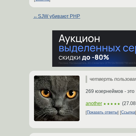
←
SJW убивают PHP
четверть пользова
269 юзернеймов - это
another
(
27.08
★★★★★
Показать ответы
Ссылка