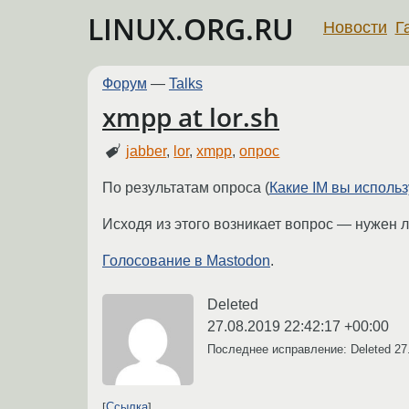
LINUX.ORG.RU
Новости
Г
Форум
—
Talks
xmpp at lor.sh
jabber
,
lor
,
xmpp
,
опрос
По результатам опроса (
Какие IM вы использ
Исходя из этого возникает вопрос ― нужен л
Голосование в Mastodon
.
Deleted
27.08.2019 22:42:17 +00:00
Последнее исправление: Deleted
27
Ссылка