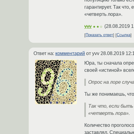
гарантирует. Так что,
«четверть лора».
yvv
(
28.08.2019 1
★★☆
Показать ответ
Ссылка
Ответ на:
комментарий
от yvv
28.08.2019 12:
Юра, ты сначала опре
своей «истиной» все
Опрос на лоре случ
Ты же понимаешь, что
Так что, если быть
«четверть лора».
Количество проголосо
заставлял. Специальн