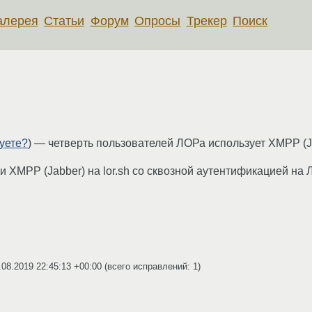
алерея
Статьи
Форум
Опросы
Трекер
Поиск
уете?
) ― четверть пользователей ЛОРа использует XMPP (J
и XMPP (Jabber) на lor.sh со сквозной аутентификацией на
.08.2019 22:45:13 +00:00
(всего исправлений: 1)