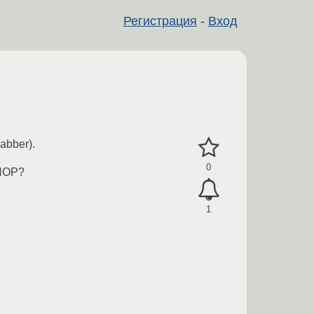
Регистрация
-
Вход
abber).
0
 ЛОР?
1