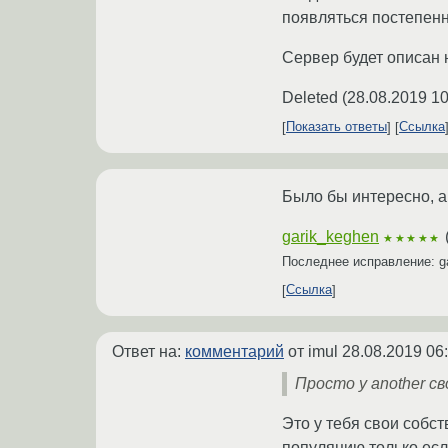
появляться постепенн
Сервер будет описан н
Deleted
(
28.08.2019 10
Показать ответы
Ссылка
Было бы интересно, а т
garik_keghen
★★★★★
Последнее исправление: g
Ссылка
Ответ на:
комментарий
от imul
28.08.2019 06
Просто у another с
Это у тебя свои собс
популяцию только есл