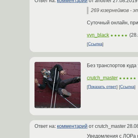
Ответ на:
комментарий
от another
27.08.2019
269 юзернеймов - 
Суточный онлайн, при
vvn_black
(
28.
★★★★★
Ссылка
Без транспортов куда 
crutch_master
★★★★★
Показать ответ
Ссылка
Ответ на:
комментарий
от crutch_master
28.0
Уведомления с ЛОРа п