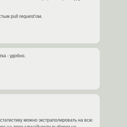
ым pull request’ом.
тка - удобно.
 статистику можно экстраполировать на всю
рос на лоре случайности выборки не