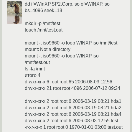
dd if=WinXP.SP2.Corp.iso of=WINXP.iso
bs=4096 seek=18
mkdir -p /mnt/test
touch /mnt/test.out
mount -t iso9660 -o loop WINXP.iso /mnt/test
mount: Not a directory
mount -t iso9660 -o loop WINXP.iso
/mnt/test.out
ls -la /mnt
итого 4
drwxr-xr-x 6 root root 65 2006-08-03 12:56 .
drwxr-xr-x 21 root root 4096 2006-07-12 09:24
..
drwxr-xr-x 2 root root 6 2006-03-19 08:21 hda1
drwxr-xr-x 2 root root 6 2006-03-19 08:21 hda2
drwxr-xr-x 2 root root 6 2006-03-19 08:21 hda4
drwxr-xr-x 2 root root 6 2006-08-03 12:55 test
-r-xr-xr-x 1 root root 0 1970-01-01 03:00 test.out