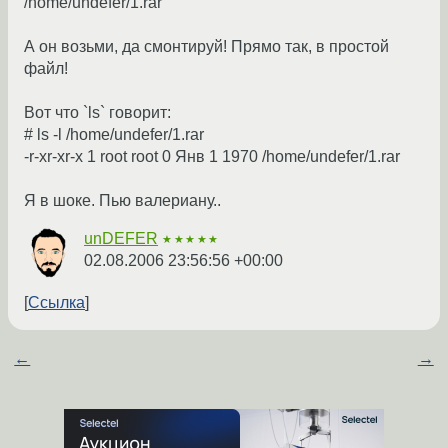
/home/undefer/1.rar
А он возьми, да смонтируй! Прямо так, в простой
файл!
Вот что `ls` говорит:
# ls -l /home/undefer/1.rar
-r-xr-xr-x 1 root root 0 Янв 1 1970 /home/undefer/1.rar
Я в шоке. Пью валериану..
unDEFER
★★★★★
02.08.2006 23:56:56 +00:00
Ссылка
←
→