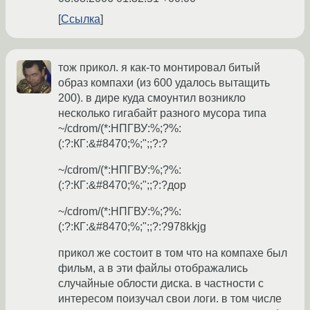
Ссылка
тож прикол. я как-то монтировал битый
образ компахи (из 600 удалось вытащить
200). в дире куда смоунтил возникло
несколько гигабайт разного мусора типа
~/cdrom/(*:НПГВУ:%;?%:
(:?:КГ:&#8470;%;";;?:?
~/cdrom/(*:НПГВУ:%;?%:
(:?:КГ:&#8470;%;";;?:?дор
~/cdrom/(*:НПГВУ:%;?%:
(:?:КГ:&#8470;%;";;?:?978kkjg
прикол же состоит в том что на компахе был
фильм, а в эти файлы отображались
случайные облости диска. в частности с
интересом поизучал свои логи. в том числе