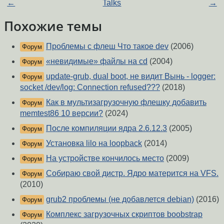
←
Talks
→
Похожие темы
Проблемы с флеш Что такое dev
(2006)
Форум
«невидимые» файлы на cd
(2004)
Форум
update-grub, dual boot, не видит Вынь - logger:
Форум
socket /dev/log: Connection refused???
(2018)
Как в мультизагрузочную флешку добавить
Форум
memtest86 10 версии?
(2024)
После компиляции ядра 2.6.12.3
(2005)
Форум
Установка lilo на loopback
(2014)
Форум
На устройстве кончилось место
(2009)
Форум
Собираю свой дистр. Ядро матерится на VFS.
Форум
(2010)
grub2 проблемы (не добавлется debian)
(2016)
Форум
Комплекс загрузочных скриптов boobstrap
Форум