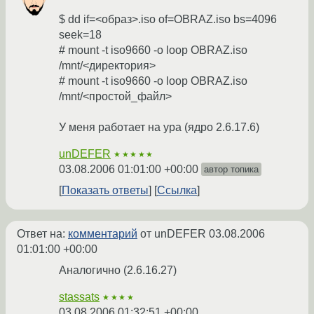
$ dd if=<образ>.iso of=OBRAZ.iso bs=4096
seek=18
# mount -t iso9660 -o loop OBRAZ.iso
/mnt/<директория>
# mount -t iso9660 -o loop OBRAZ.iso
/mnt/<простой_файл>
У меня работает на ура (ядро 2.6.17.6)
unDEFER
★★★★★
03.08.2006 01:01:00 +00:00
автор топика
Показать ответы
Ссылка
Ответ на:
комментарий
от unDEFER
03.08.2006
01:01:00 +00:00
Аналогично (2.6.16.27)
stassats
★★★★
03.08.2006 01:32:51 +00:00