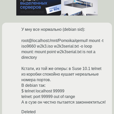
У мну все нормально (debian sid):
root@localhost:/mnt/Pomoika/qemu# mount -t
iso9660 w2k3.iso w2k3serial.txt -o loop
mount: mount point w2k3serial.txt is not a
directory
Кстати, из той же оперы: в Suse 10.1 telnet
из коробки спокойно кушает нереальные
номера портов.
В debian так:
$ telnet localhost 99999
telnet: port 99999 out of range
А в сузе он честно пытается законнектиться!
Deleted