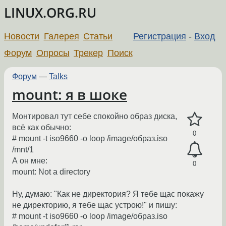
LINUX.ORG.RU
Новости
Галерея
Статьи
Регистрация
-
Вход
Форум
Опросы
Трекер
Поиск
Форум
—
Talks
mount: я в шоке
Монтировал тут себе спокойно образ диска,
всё как обычно:
0
# mount -t iso9660 -o loop /image/образ.iso
/mnt/1
А он мне:
0
mount: Not a directory
Ну, думаю: "Как не директория? Я тебе щас покажу
не директорию, я тебе щас устрою!" и пишу:
# mount -t iso9660 -o loop /image/образ.iso