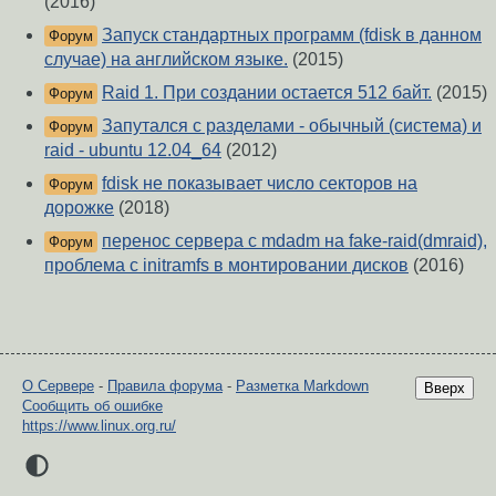
(2016)
Запуск стандартных программ (fdisk в данном
Форум
случае) на английском языке.
(2015)
Raid 1. При создании остается 512 байт.
(2015)
Форум
Запутался с разделами - обычный (система) и
Форум
raid - ubuntu 12.04_64
(2012)
fdisk не показывает число секторов на
Форум
дорожке
(2018)
перенос сервера с mdadm на fake-raid(dmraid),
Форум
проблема с initramfs в монтировании дисков
(2016)
О Сервере
-
Правила форума
-
Разметка Markdown
Вверх
Сообщить об ошибке
https://www.linux.org.ru/