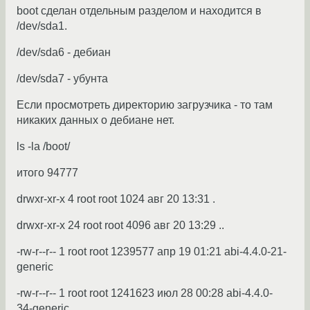
boot сделан отдельным разделом и находится в
/dev/sda1.
/dev/sda6 - дебиан
/dev/sda7 - убунта
Если просмотреть директорию загрузчика - то там
никаких данных о дебиане нет.
ls -la /boot/
итого 94777
drwxr-xr-x 4 root root 1024 авг 20 13:31 .
drwxr-xr-x 24 root root 4096 авг 20 13:29 ..
-rw-r--r-- 1 root root 1239577 апр 19 01:21 abi-4.4.0-21-
generic
-rw-r--r-- 1 root root 1241623 июл 28 00:28 abi-4.4.0-
34-generic