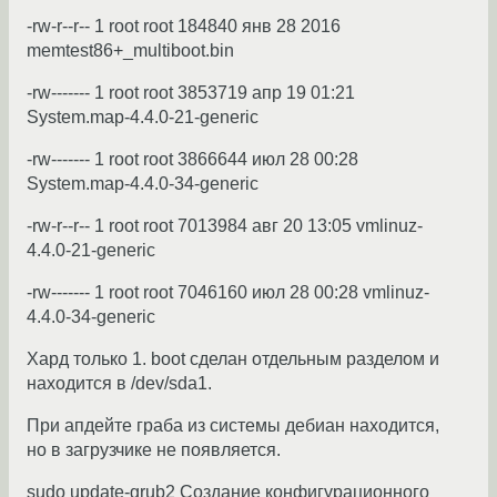
-rw-r--r-- 1 root root 184840 янв 28 2016
memtest86+_multiboot.bin
-rw------- 1 root root 3853719 апр 19 01:21
System.map-4.4.0-21-generic
-rw------- 1 root root 3866644 июл 28 00:28
System.map-4.4.0-34-generic
-rw-r--r-- 1 root root 7013984 авг 20 13:05 vmlinuz-
4.4.0-21-generic
-rw------- 1 root root 7046160 июл 28 00:28 vmlinuz-
4.4.0-34-generic
Хард только 1. boot сделан отдельным разделом и
находится в /dev/sda1.
При апдейте граба из системы дебиан находится,
но в загрузчике не появляется.
sudo update-grub2 Создание конфигурационного