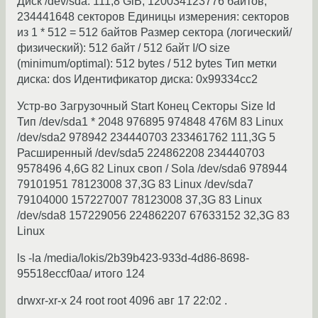
Диск /dev/sda: 111,8 GiB, 120034123776 байтов,
234441648 секторов Единицы измерения: секторов
из 1 * 512 = 512 байтов Размер сектора (логический/
физический): 512 байт / 512 байт I/O size
(minimum/optimal): 512 bytes / 512 bytes Тип метки
диска: dos Идентификатор диска: 0x99334cc2
Устр-во Загрузочный Start Конец Секторы Size Id
Тип /dev/sda1 * 2048 976895 974848 476M 83 Linux
/dev/sda2 978942 234440703 233461762 111,3G 5
Расширенный /dev/sda5 224862208 234440703
9578496 4,6G 82 Linux своп / Sola /dev/sda6 978944
79101951 78123008 37,3G 83 Linux /dev/sda7
79104000 157227007 78123008 37,3G 83 Linux
/dev/sda8 157229056 224862207 67633152 32,3G 83
Linux
ls -la /media/lokis/2b39b423-933d-4d86-8698-
95518eccf0aa/ итого 124
drwxr-xr-x 24 root root 4096 авг 17 22:02 .