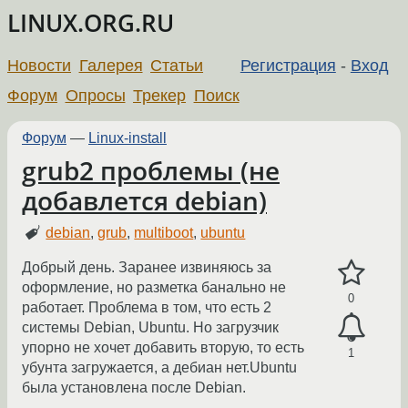
LINUX.ORG.RU
Новости
Галерея
Статьи
Регистрация
-
Вход
Форум
Опросы
Трекер
Поиск
Форум
—
Linux-install
grub2 проблемы (не
добавлется debian)
debian
,
grub
,
multiboot
,
ubuntu
Добрый день. Заранее извиняюсь за
оформление, но разметка банально не
0
работает. Проблема в том, что есть 2
системы Debian, Ubuntu. Но загрузчик
упорно не хочет добавить вторую, то есть
1
убунта загружается, а дебиан нет.Ubuntu
была установлена после Debian.