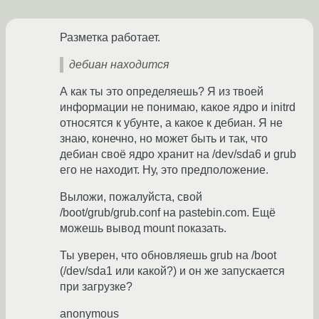
Разметка работает.
дебиан находится
А как ты это определяешь? Я из твоей
информации не понимаю, какое ядро и initrd
относятся к убунте, а какое к дебиан. Я не
знаю, конечно, но может быть и так, что
дебиан своё ядро хранит на /dev/sda6 и grub
его не находит. Ну, это предположение.
Выложи, пожалуйста, свой
/boot/grub/grub.conf на pastebin.com. Ещё
можешь вывод mount показать.
Ты уверен, что обновляешь grub на /boot
(/dev/sda1 или какой?) и он же запускается
при загрузке?
anonymous