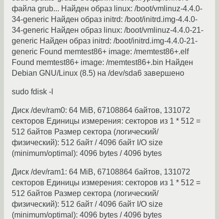
файла grub... Найден образ linux: /boot/vmlinuz-4.4.0-
34-generic Найден образ initrd: /boot/initrd.img-4.4.0-
34-generic Найден образ linux: /boot/vmlinuz-4.4.0-21-
generic Найден образ initrd: /boot/initrd.img-4.4.0-21-
generic Found memtest86+ image: /memtest86+.elf
Found memtest86+ image: /memtest86+.bin Найден
Debian GNU/Linux (8.5) на /dev/sda6 завершено
sudo fdisk -l
Диск /dev/ram0: 64 MiB, 67108864 байтов, 131072
секторов Единицы измерения: секторов из 1 * 512 =
512 байтов Размер сектора (логический/
физический): 512 байт / 4096 байт I/O size
(minimum/optimal): 4096 bytes / 4096 bytes
Диск /dev/ram1: 64 MiB, 67108864 байтов, 131072
секторов Единицы измерения: секторов из 1 * 512 =
512 байтов Размер сектора (логический/
физический): 512 байт / 4096 байт I/O size
(minimum/optimal): 4096 bytes / 4096 bytes