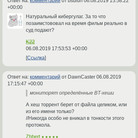
Ответ на:
комментарий
от bsdfun
06.08.2019 15:58:22
+00:00
Натуральный кибергулаг. За то что
позаимстововал на время фильм реально в
суд подают?
K22
06.08.2019 17:53:53 +00:00
Ссылка
Ответ на:
комментарий
от DawnCaster
06.08.2019
17:15:47 +00:00
мониторят определённые BT-хеши
А хеш торрент берет от файла целиком, или
из его имени только?
//Никогда особо не вникал в тонкости этого
протокола.
Zhbert
★★★★★