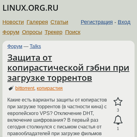
LINUX.ORG.RU
Новости
Галерея
Статьи
Регистрация
-
Вход
Форум
Опросы
Трекер
Поиск
Форум
—
Talks
Защита от
копирастической гэбни при
загрузке торрентов
bittorrent
,
копирастия
Какие есть варианты защиты от копирастов
при загрузке торрентов (в частности кина) с
3
европейского VPS? Отключение DHT,
включение шифрования? В первый раз
сегодня столкнулся с письмом счастья от
1
правообладателей при загрузке фильмов