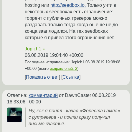
hosting или
http://seedbox.io.
Только учти в
некоторых seedboxах есть ограничение:
торрент с публичных трекеров можно
раздавать только тогда когда он еще не до
конца зааплодился. На тех seedboxах
которые я привел этого ограничения нет.
Jopich1
☆
06.08.2019 19:04:40 +00:00
Последнее исправление: Jopich1
06.08.2019 19:08:08
+00:00
(всего
исправлений: 2
)
Показать ответ
Ссылка
Ответ на:
комментарий
от DawnCaster
06.08.2019
18:33:06 +00:00
Ну, как я понял - качал «Фореста Гампа»
с рутрекера - и почти сразу получил
письмо счастья.