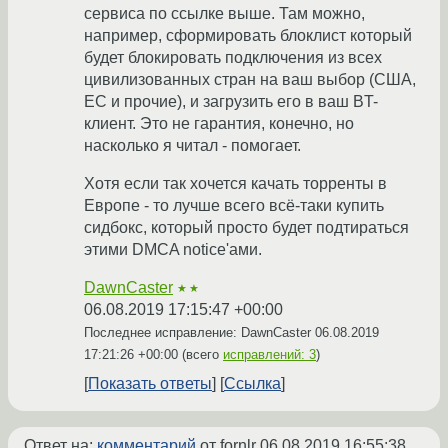
сервиса по ссылке выше. Там можно,
например, сформировать блоклист который
будет блокировать подключения из всех
цивилизованных стран на ваш выбор (США,
ЕС и прочие), и загрузить его в ваш BT-
клиент. Это не гарантия, конечно, но
насколько я читал - помогает.
Хотя если так хочется качать торренты в
Европе - то лучше всего всё-таки купить
сидбокс, который просто будет подтираться
этими DMCA notice'ами.
DawnCaster
★★
06.08.2019 17:15:47 +00:00
Последнее исправление: DawnCaster
06.08.2019
17:21:26 +00:00
(всего
исправлений: 3
)
Показать ответы
Ссылка
Ответ на:
комментарий
от fornlr
06.08.2019 16:55:38