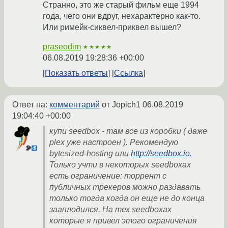
Странно, это же старый фильм еще 1994
года, чего они вдруг, нехарактерно как-то.
Или римейк-сиквел-приквел вышел?
praseodim
★★★★★
06.08.2019 19:28:36 +00:00
Показать ответы
Ссылка
Ответ на:
комментарий
от Jopich1
06.08.2019
19:04:40 +00:00
купи seedbox - там все из коробки ( даже
plex уже настроен ). Рекомендую
bytesized-hosting или
http://seedbox.io.
Только учти в некоторых seedboxах
есть ограничение: торрент с
публичных трекеров можно раздавать
только тогда когда он еще не до конца
зааплодился. На тех seedboxах
которые я привел этого ограничения