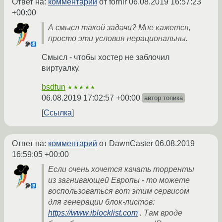
Ответ на:
комментарий
от fornlr
06.08.2019 16:57:23
+00:00
А смысл такой задачи? Мне кажется,
просто эти условия нерациональны.
Смысл - чтобы хостер не заблочил
виртуалку.
bsdfun
★★★★★
06.08.2019 17:02:57 +00:00
автор топика
Ссылка
Ответ на:
комментарий
от DawnCaster
06.08.2019
16:59:05 +00:00
Если очень хочется качать торренты
из загнивающей Европы - то можете
воспользоваться вот этим сервисом
для генерации блок-листов:
https://www.iblocklist.com
. Там вроде