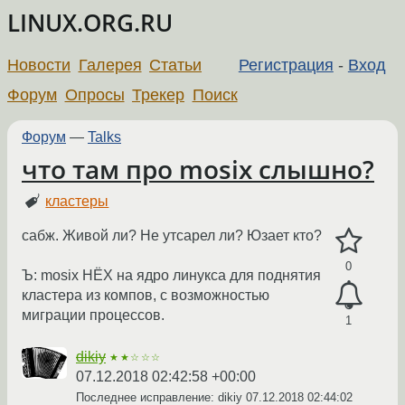
LINUX.ORG.RU
Новости
Галерея
Статьи
Регистрация
-
Вход
Форум
Опросы
Трекер
Поиск
Форум
—
Talks
что там про mosix слышно?
кластеры
сабж. Живой ли? Не утсарел ли? Юзает кто?
0
Ъ: mosix НЁХ на ядро линукса для поднятия
кластера из компов, с возможностью
миграции процессов.
1
dikiy
★★☆☆☆
07.12.2018 02:42:58 +00:00
Последнее исправление: dikiy
07.12.2018 02:44:02