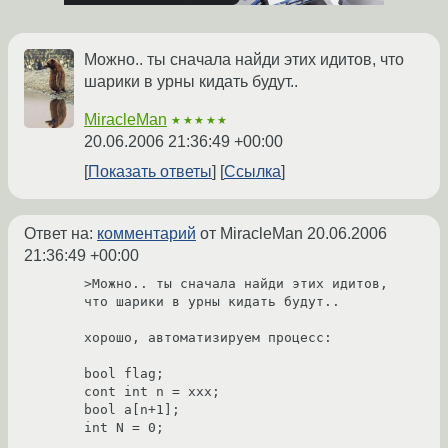
Можно.. ты сначала найди этих идитов, что
шарики в урны кидать будут..
MiracleMan
★★★★★
20.06.2006 21:36:49 +00:00
Показать ответы
Ссылка
Ответ на:
комментарий
от MiracleMan
20.06.2006
21:36:49 +00:00
>Можно.. ты сначала найди этих идитов, 
что шарики в урны кидать будут..

хорошо, автоматизируем процесс:

bool flag;

cont int n = xxx;

bool a[n+1];

int N = 0;
