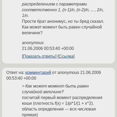
распределением с параметрами
соответственно 1, (n-1)/n, (n-2)/n, ... , 2/n,
1/n.
Прости брат анонимус, но ты бред сказал.
Как может момент быть равен случайной
величине?
anonymous
21.06.2006 00:53:40 +00:00
Показать ответы
Ссылка
Ответ на:
комментарий
от anonymous
21.06.2006
00:53:40 +00:00
> Как может момент быть равен
случайной величине?
посчитай первый момент распределения
коши (плотность f(x) = 1/pi*1/(1 + x^2).
область определения --- вся числовая
прямая)