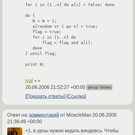
for i in [1..n] do a[i] = false; done

do {

   N = N + 1;

   a[random от 1 до n] = true;

   flag = true;

   for i in [1..n] do 

       flag = flag and a[i];

   done

} until flag;

print N;

ival
★★
20.06.2006 21:52:27 +00:00
автор топика
Показать ответы
Ссылка
Ответ на:
комментарий
от MiracleMan
20.06.2006
21:36:49 +00:00
+1, в урны нужно кидать виндовсь. Чтобы