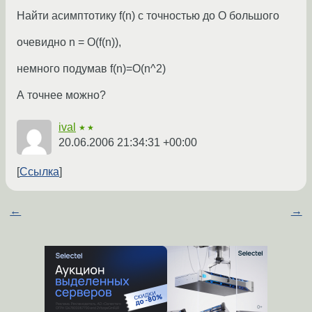
Найти асимптотику f(n) с точностью до O большого
очевидно n = O(f(n)),
немного подумав f(n)=O(n^2)
А точнее можно?
ival
★★
20.06.2006 21:34:31 +00:00
Ссылка
←
→