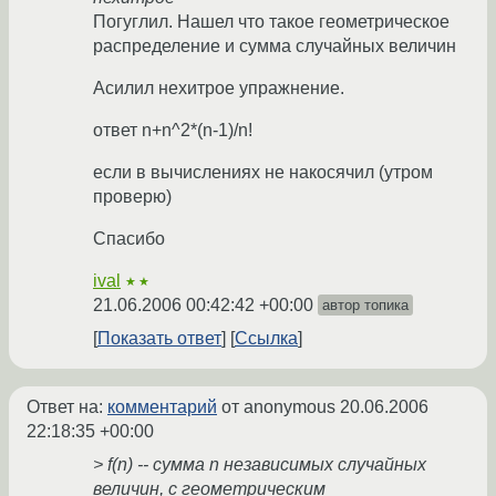
Погуглил. Нашел что такое геометрическое
распределение и сумма случайных величин
Асилил нехитрое упражнение.
ответ n+n^2*(n-1)/n!
если в вычислениях не накосячил (утром
проверю)
Спасибо
ival
★★
21.06.2006 00:42:42 +00:00
автор топика
Показать ответ
Ссылка
Ответ на:
комментарий
от anonymous
20.06.2006
22:18:35 +00:00
> f(n) -- сумма n независимых случайных
величин, с геометрическим