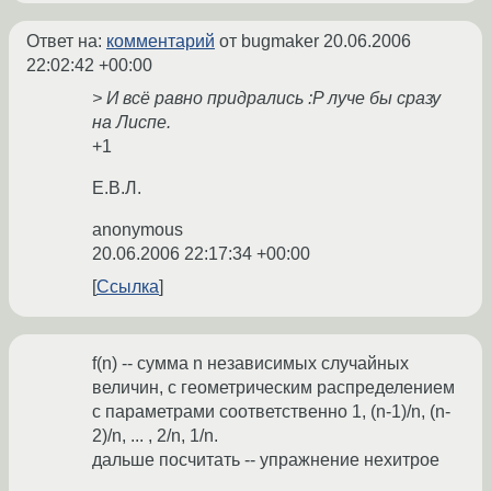
Ответ на:
комментарий
от bugmaker
20.06.2006
22:02:42 +00:00
> И всё равно придрались :P луче бы сразу
на Лиспе.
+1
Е.В.Л.
anonymous
20.06.2006 22:17:34 +00:00
Ссылка
f(n) -- сумма n независимых случайных
величин, с геометрическим распределением
с параметрами соответственно 1, (n-1)/n, (n-
2)/n, ... , 2/n, 1/n.
дальше посчитать -- упражнение нехитрое