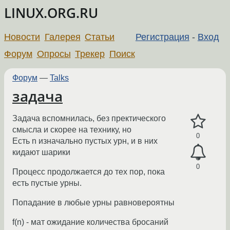
LINUX.ORG.RU
Новости
Галерея
Статьи
Регистрация
-
Вход
Форум
Опросы
Трекер
Поиск
Форум
—
Talks
задача
Задача вспомнилась, без пректического
смысла и скорее на технику, но
0
Есть n изначально пустых урн, и в них
кидают шарики
0
Процесс продолжается до тех пор, пока
есть пустые урны.
Попадание в любые урны равновероятны
f(n) - мат ожидание количества бросаний