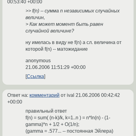
00:53:40 +00:00
>> f(n) -- сумма n независимых случайных
величин,
> Как может момент быть равен
случайной величине?
ну имелась в виду не f(n) а сл. величина от
которой f(n) -- матожидание
anonymous
21.06.2006 11:51:29 +00:00
Ссылка
Ответ на:
комментарий
от ival
21.06.2006 00:42:42
+00:00
правильный ответ
f(n) = sum( (n-k)/k, k=1..n ) = n*ln(n) - (1-
gamma)*n + 1/2 + O(1/n);
(gamma = .577... -- постоянная Эйлера)