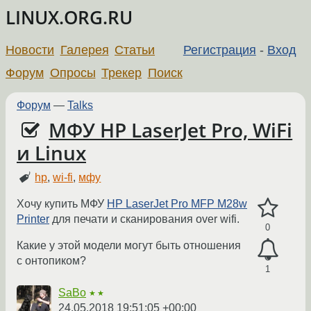
LINUX.ORG.RU
Новости
Галерея
Статьи
Регистрация
-
Вход
Форум
Опросы
Трекер
Поиск
Форум
—
Talks
МФУ HP LaserJet Pro, WiFi
и Linux
hp
,
wi-fi
,
мфу
Хочу купить МФУ
HP LaserJet Pro MFP M28w
Printer
для печати и сканирования over wifi.
0
Какие у этой модели могут быть отношения
с онтопиком?
1
SaBo
★★
24.05.2018 19:51:05 +00:00