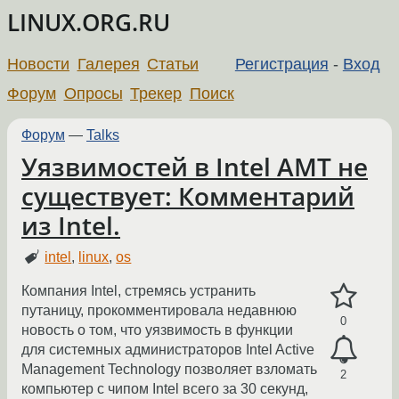
LINUX.ORG.RU
Новости
Галерея
Статьи
Регистрация
-
Вход
Форум
Опросы
Трекер
Поиск
Форум
—
Talks
Уязвимостей в Intel AMT не
существует: Комментарий
из Intel.
intel
,
linux
,
os
Компания Intel, стремясь устранить
путаницу, прокомментировала недавнюю
0
новость о том, что уязвимость в функции
для системных администраторов Intel Active
Management Technology позволяет взломать
2
компьютер с чипом Intel всего за 30 секунд,