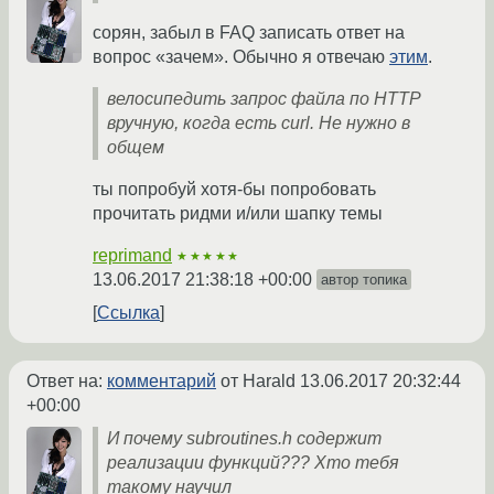
сорян, забыл в FAQ записать ответ на
вопрос «зачем». Обычно я отвечаю
этим
.
велосипедить запрос файла по HTTP
вручную, когда есть curl. Не нужно в
общем
ты попробуй хотя-бы попробовать
прочитать ридми и/или шапку темы
reprimand
★★★★★
13.06.2017 21:38:18 +00:00
автор топика
Ссылка
Ответ на:
комментарий
от Harald
13.06.2017 20:32:44
+00:00
И почему subroutines.h содержит
реализации функций??? Хто тебя
такому научил