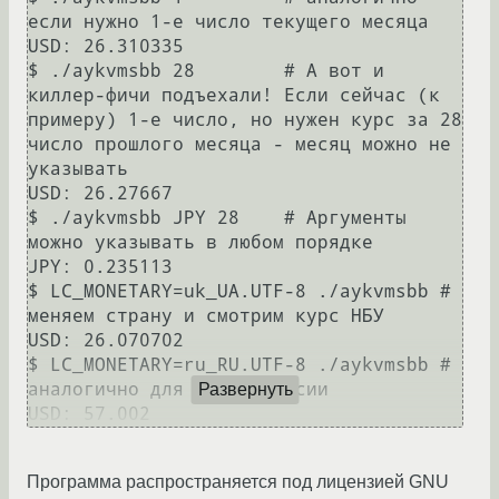
если нужно 1-е число текущего месяца

USD: 26.310335

$ ./aykvmsbb 28        # А вот и 
киллер-фичи подъехали! Если сейчас (к 
примеру) 1-е число, но нужен курс за 28 
число прошлого месяца - месяц можно не 
указывать

USD: 26.27667

$ ./aykvmsbb JPY 28    # Аргументы 
можно указывать в любом порядке

JPY: 0.235113

$ LC_MONETARY=uk_UA.UTF-8 ./aykvmsbb # 
меняем страну и смотрим курс НБУ

USD: 26.070702

$ LC_MONETARY=ru_RU.UTF-8 ./aykvmsbb # 
аналогично для Банка России

Развернуть
Программа распространяется под лицензией GNU