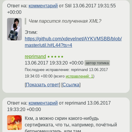
Ответ на:
комментарий
от Stil
13.06.2017 19:31:55
+00:00
Чем парсится полученная XML?
Этим:
https://github.com/xdevelnet/AYKVMSBB/blob/
master/util.h#L44?ts=4
reprimand
★★★★★
13.06.2017 19:33:20 +00:00
автор топика
Последнее исправление: reprimand
13.06.2017
19:34:03 +00:00
(всего
исправлений: 1
)
Показать ответ
Ссылка
Ответ на:
комментарий
от reprimand
13.06.2017
19:33:20 +00:00
Кхм, а можно скрин какого-нибудь
сертификата, что ты, например, почётный
бетономешатель, или там