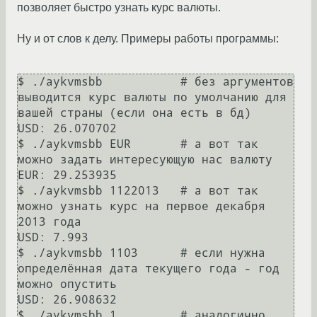
позволяет быстро узнать курс валюты.
Ну и от слов к делу. Примеры работы программы:
$ ./aykvmsbb           # без аргументов 
выводится курс валюты по умолчанию для 
вашей страны (если она есть в бд)

USD: 26.070702

$ ./aykvmsbb EUR       # а вот так 
можно задать интересующую нас валюту

EUR: 29.253935

$ ./aykvmsbb 1122013   # а вот так 
можно узнать курс на первое декабря 
2013 года

USD: 7.993

$ ./aykvmsbb 1103      # если нужна 
определённая дата текущего года - год 
можно опустить

USD: 26.908632

$ ./aykvmsbb 1         # аналогично 