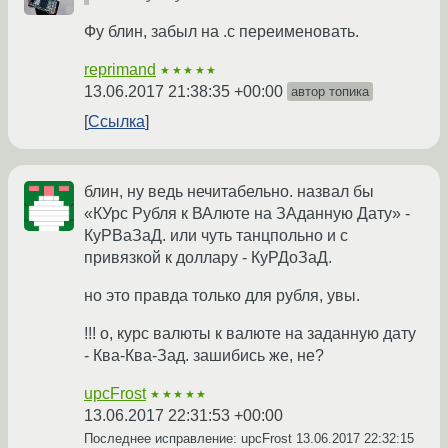
Фу блин, забыл на .c переименовать.
reprimand
★★★★★
13.06.2017 21:38:35 +00:00
автор топика
Ссылка
блин, ну ведь нечитабельно. назвал бы
«КУрс Рубля к ВАлюте на ЗАданную Дату» -
КуРВаЗаД. или чуть танцпольно и с
привязкой к доллару - КуРДоЗаД.
но это правда только для рубля, увы.
!!! о, курс валюты к валюте на заданную дату
- Ква-Ква-Зад. зашибись же, не?
upcFrost
★★★★★
13.06.2017 22:31:53 +00:00
Последнее исправление: upcFrost
13.06.2017 22:32:15