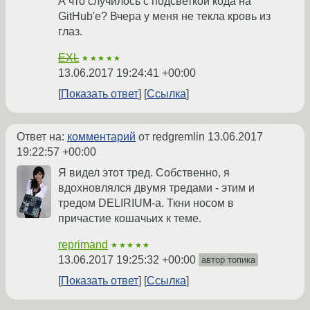
А что случилось с подсветкой кода на
GitHub'e? Вчера у меня не текла кровь из
глаз.
EXL
★★★★★
13.06.2017 19:24:41 +00:00
Показать ответ
Ссылка
Ответ на:
комментарий
от redgremlin
13.06.2017
19:22:57 +00:00
Я видел этот тред. Собственно, я
вдохновлялся двумя тредами - этим и
тредом DELIRIUM-а. Ткни носом в
причастие кошачьих к теме.
reprimand
★★★★★
13.06.2017 19:25:32 +00:00
автор топика
Показать ответ
Ссылка