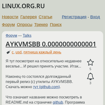
LINUX.ORG.RU
Новости
Галерея
Статьи
Регистрация
-
Вход
Форум
Опросы
Трекер
Поиск
Форум
—
Talks
AYKVMSBB 0.0000000000001
c
,
usd
,
пятница каждый день
Я тут посмотрел на относительно недавнее
веселье... И решил принять участие. Итак...
5
Наконец-то состоялся долгожданный
первый релиз (c) утилиты AYKVMSBB.
3
Скачать можно
тут (github.com)
.
Что означает название можно посмотреть в
README.md на страничке
github
. Программа