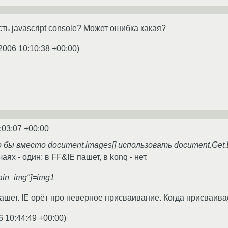
ть javascript console? Может ошибка какая?
2006 10:10:38 +00:00
)
:03:07 +00:00
 бы вместо document.images[] использовать document.Get.
аях - один: в FF&IE пашет, в konq - нет.
ain_img"]=img1
пашет. IE орёт про неверное присваивание. Когда присваивае
6 10:44:49 +00:00
)