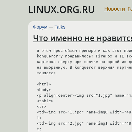
LINUX.ORG.RU
Новости
Г
Форум
—
Talks
Что именно не нравится
в этом простейшем примере и как этот прим
konqueror'у понравилось? FireFox и IE вс
картинка сверху при щелчке на одной из д
на выбранную. В konqueror верхняя картинк
меняется.

<html>

<body>

<p align=center><img src="1.jpg" name="m
<table>

<tr>

<td><img src="1.jpg" name=img0 width="48
t;

<td><img src="2.jpg" name=img1 width="48
t;
