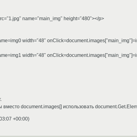
src="1.jpg" name="main_img" height="480"></p>
name=img0 width="48" onClick=document.images["main_img"]=
name=img1 width="48" onClick=document.images["main_img"]=
.
 вместо document.images[] использовать document.Get.Elem
03:07 +00:00
)