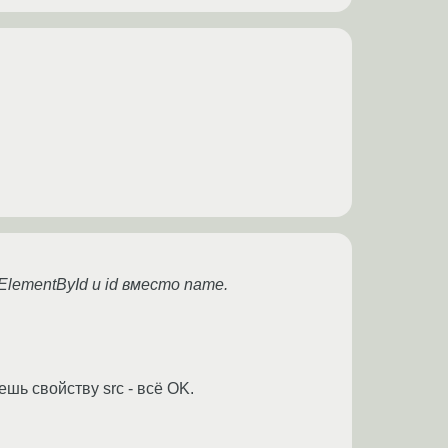
ElementById и id вместо name.
шь свойству src - всё OK.