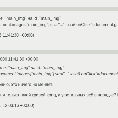
me="main_img" на id="main_img"
ment.images["main_img"].src="..." юзай onClick"=document.getE
6 11:41:30 +00:00
)
2006 11:41:30 +00:00
ame="main_img" на id="main_img"
cument.images["main_img"].src="..." юзай onClick"=document.g
нию, это ничего не меняет.
еня только такой кривой konq, а у остальных всё в порядке? 
6 12:03:16 +00:00
)