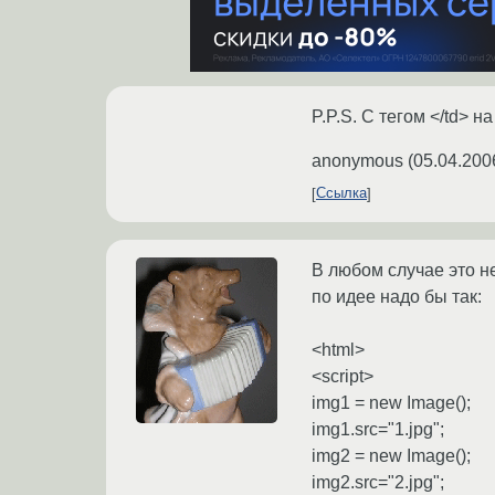
P.P.S. С тегом </td> н
anonymous
(
05.04.200
Ссылка
В любом случае это не
по идее надо бы так:
<html>
<script>
img1 = new Image();
img1.src="1.jpg";
img2 = new Image();
img2.src="2.jpg";