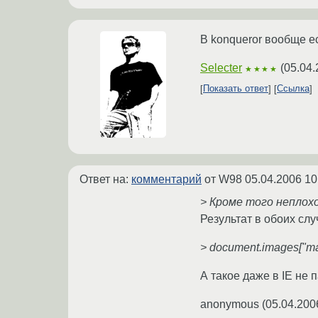
В konqueror вообще ес
Selecter
(
05.04.
★★★★
Показать ответ
Ссылка
Ответ на:
комментарий
от W98
05.04.2006 10
> Кроме того неплохо
Результат в обоих случ
> document.images["m
А такое даже в IE не 
anonymous
(
05.04.200