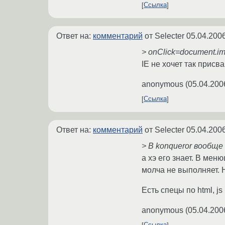
Ссылка
Ответ на:
комментарий
от Selecter
05.04.2006
> onClick=document.i
IE не хочет так присва
anonymous
(
05.04.200
Ссылка
Ответ на:
комментарий
от Selecter
05.04.2006
> В konqueror вообще
а хэ его знает. В мен
молча не выполняет. Н
Есть спецы по html, js
anonymous
(
05.04.200