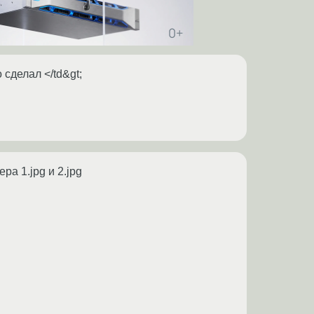
 сделал </td&gt;
ра 1.jpg и 2.jpg