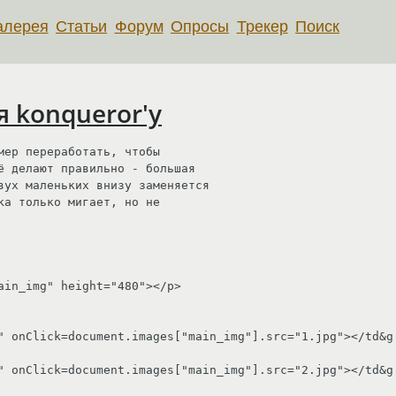
алерея
Статьи
Форум
Опросы
Трекер
Поиск
 konqueror'у
ер переработать, чтобы

ё делают правильно - большая

вух маленьких внизу заменяется 

а только мигает, но не

ain_img" height="480"></p>

" onClick=document.images["main_img"].src="1.jpg"></td&g

" onClick=document.images["main_img"].src="2.jpg"></td&g
