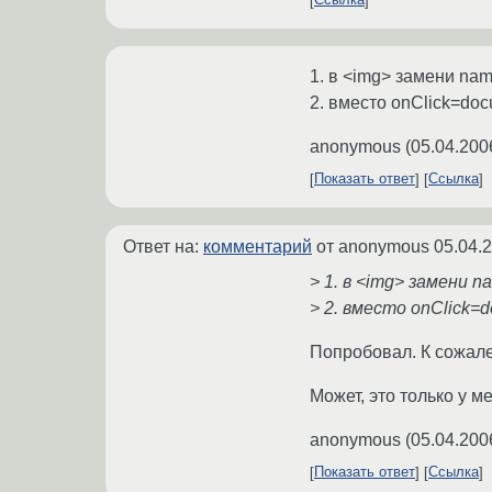
Ссылка
1. в <img> замени na
2. вместо onClick=docu
anonymous
(
05.04.200
Показать ответ
Ссылка
Ответ на:
комментарий
от anonymous
05.04.
> 1. в <img> замени n
> 2. вместо onClick=do
Попробовал. К сожале
Может, это только у м
anonymous
(
05.04.200
Показать ответ
Ссылка