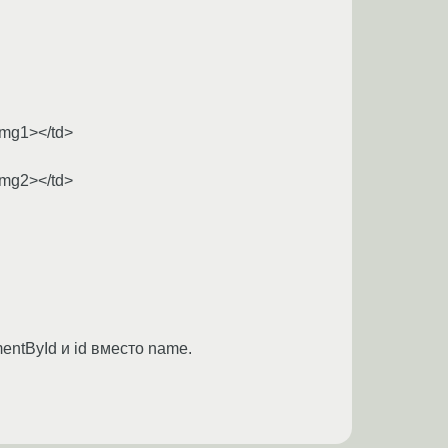
img1></td>
img2></td>
entById и id вместо name.