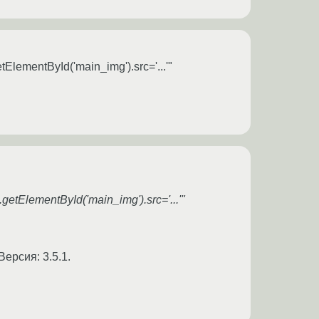
lementById('main_img').src='...'"
etElementById('main_img').src='...'"
Версия: 3.5.1.