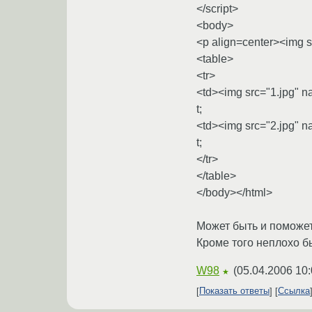
</script>
<body>
<p align=center><img 
<table>
<tr>
<td><img src="1.jpg" 
t;
<td><img src="2.jpg" 
t;
</tr>
</table>
</body></html>
Может быть и поможет
Кроме того неплохо бы
W98
(
05.04.2006 10:
★
Показать ответы
Ссылка