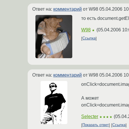
Ответ на:
комментарий
от W98
05.04.2006 10
то есть document.getE
W98
(
05.04.2006 10:
★
Ссылка
Ответ на:
комментарий
от W98
05.04.2006 10
onClick=document.ima
А может
onClick=document.imag
Selecter
(
05.04.
★★★★
Показать ответ
Ссылка