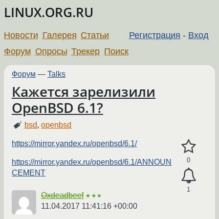
LINUX.ORG.RU
Новости
Галерея
Статьи
Регистрация
-
Вход
Форум
Опросы
Трекер
Поиск
Форум
—
Talks
Кажется зарелизили
OpenBSD 6.1?
bsd
,
openbsd
https://mirror.yandex.ru/openbsd/6.1/
0
https://mirror.yandex.ru/openbsd/6.1/ANNOUN
CEMENT
1
Oxdeadbeef
★★★
11.04.2017 11:41:16 +00:00