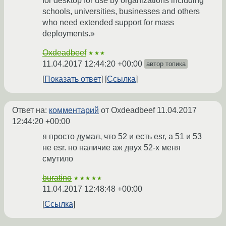
for desktop for use by organizations including
schools, universities, businesses and others
who need extended support for mass
deployments.»
Oxdeadbeef
★★★
11.04.2017 12:44:20 +00:00
автор топика
Показать ответ
Ссылка
Ответ на:
комментарий
от Oxdeadbeef
11.04.2017
12:44:20 +00:00
я просто думал, что 52 и есть esr, а 51 и 53
не esr. но наличие аж двух 52-х меня
смутило
buratino
★★★★★
11.04.2017 12:48:48 +00:00
Ссылка