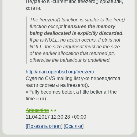
Недавно в -current libc freezero() добавили,
кстати.
The freezero() function is similar to the free()
function except
it ensures the memory
being deallocated is explicitly discarded
.
If ptr is NULL, no action occurs. If ptr is not
NULL, the size argument must be the size
of the earlier allocation that returned ptr,
otherwise the behaviour is undefined.
http://man.openbsd.org/freezero
Судя по CVS mailing list уже переводятся
части системы на freezero().
«Puffy becomes better, a little better all the
time.» (ц).
Arlecchino
★★
11.04.2017 12:30:28 +00:00
Показать ответ
Ссылка