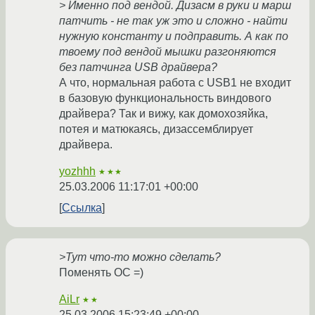
> Именно под вендой. Дизасм в руки и марш
патчить - не так уж это и сложно - найти
нужную константу и подправить. А как по
твоему под вендой мышки разгоняются
без патчинга USB драйвера?
А что, нормальная работа с USB1 не входит
в базовую функциональность виндового
драйвера? Так и вижу, как домохозяйка,
потея и матюкаясь, дизассемблирует
драйвера.
yozhhh
★★★
25.03.2006 11:17:01 +00:00
Ссылка
>Тут что-то можно сделать?
Поменять ОС =)
AiLr
★★
25.03.2006 15:23:49 +00:00