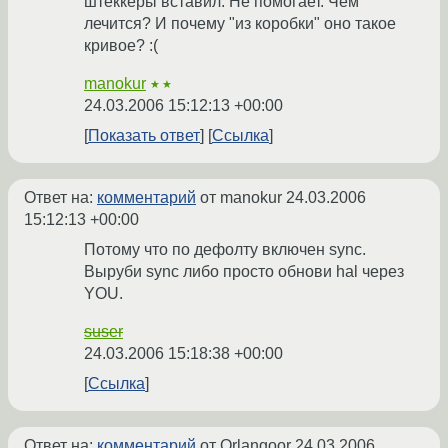
штеккеры вставил. Не помогает. Чем
лечится? И почему "из коробки" оно такое
кривое? :(
manokur
★★
24.03.2006 15:12:13 +00:00
Показать ответ
Ссылка
Ответ на:
комментарий
от manokur
24.03.2006
15:12:13 +00:00
Потому что по дефолту включен sync.
Выруби sync либо просто обнови hal через
YOU.
suser
24.03.2006 15:18:38 +00:00
Ссылка
Ответ на:
комментарий
от Orlangoor
24.03.2006