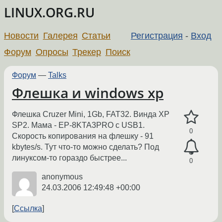
LINUX.ORG.RU
Новости
Галерея
Статьи
Регистрация
-
Вход
Форум
Опросы
Трекер
Поиск
Форум
—
Talks
Флешка и windows xp
Флешка Cruzer Mini, 1Gb, FAT32. Винда XP
SP2. Мама - EP-8KTA3PRO с USB1.
0
Скорость копирования на флешку - 91
kbytes/s. Тут что-то можно сделать? Под
линуксом-то гораздо быстрее...
0
anonymous
24.03.2006 12:49:48 +00:00
Ссылка