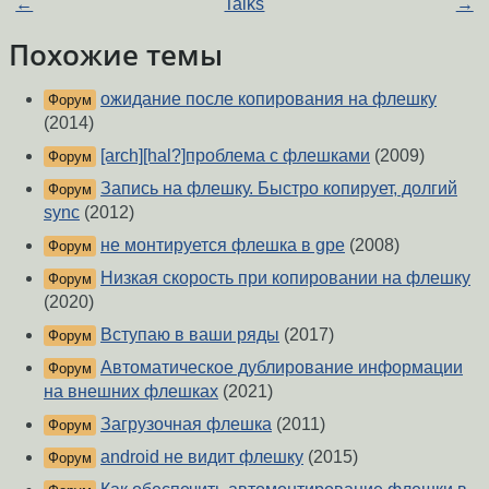
←
Talks
→
Похожие темы
ожидание после копирования на флешку
Форум
(2014)
[arch][hal?]проблема с флешками
(2009)
Форум
Запись на флешку. Быстро копирует, долгий
Форум
sync
(2012)
не монтируется флешка в gpe
(2008)
Форум
Низкая скорость при копировании на флешку
Форум
(2020)
Вступаю в ваши ряды
(2017)
Форум
Автоматическое дублирование информации
Форум
на внешних флешках
(2021)
Загрузочная флешка
(2011)
Форум
android не видит флешку
(2015)
Форум