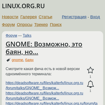
LINUX.ORG.RU
Новости
Галерея
Статьи
Регистрация
-
Вход
Форум
Опросы
Трекер
Поиск
Форум
—
Talks
GNOME: Возможно, это
баян, но…
gnome
,
баян
Смотрите какая фича есть в новой версии
одноимённого терминала:
1
https://deadsoftware.ru/files/kalterfx/linux.org.ru
/forum/talks/GNOME_ Возмож...
1
https://deadsoftware.ru/files/kalterfx/linux.org.ru
/forum/talks/GNOME_ Возмож...
https://deadsoftware.ru/files/kalterfx/linux.org.ru/forum/ta