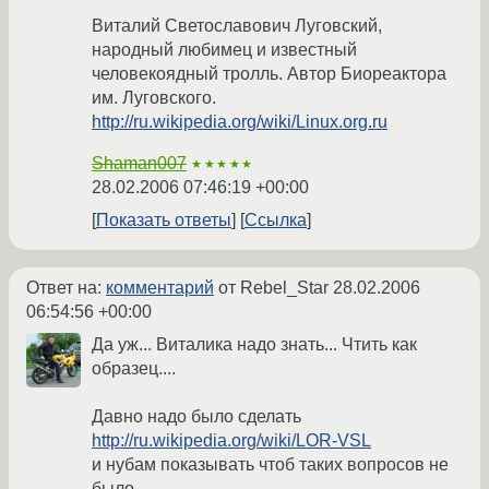
Виталий Светославович Луговский,
народный любимец и известный
человекоядный тролль. Автор Биореактора
им. Луговского.
http://ru.wikipedia.org/wiki/Linux.org.ru
Shaman007
★★★★★
28.02.2006 07:46:19 +00:00
Показать ответы
Ссылка
Ответ на:
комментарий
от Rebel_Star
28.02.2006
06:54:56 +00:00
Да уж... Виталика надо знать... Чтить как
образец....
Давно надо было сделать
http://ru.wikipedia.org/wiki/LOR-VSL
и нубам показывать чтоб таких вопросов не
было...