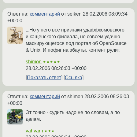
Ответ на:
комментарий
от seiken
28.02.2006 08:09:34
+00:00
...Но у него все признаки удаффкомовского
и кащенского филиала, не совсем удачно
маскирующегося под портал об OpenSource
& Unix. И пофиг на эбауты, контент рулит.
shimon
★★★★★
28.02.2006 08:26:03 +00:00
Показать ответ
Ссылка
Ответ на:
комментарий
от shimon
28.02.2006 08:26:03
+00:00
Эт точно - судить надо не по словам, а по
делам.
vahvarh
★★★