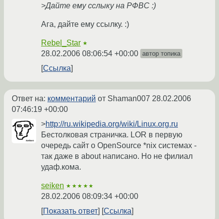
>Дайте ему сслыку на РФВС :)
Ага, дайте ему ссылку. :)
Rebel_Star
★
28.02.2006 08:06:54 +00:00
автор топика
Ссылка
Ответ на:
комментарий
от Shaman007
28.02.2006
07:46:19 +00:00
>
http://ru.wikipedia.org/wiki/Linux.org.ru
Бестолковая страничка. LOR в первую
очередь сайт о OpenSource *nix системах -
так даже в about написано. Но не филиал
удаф.кома.
seiken
★★★★★
28.02.2006 08:09:34 +00:00
Показать ответ
Ссылка