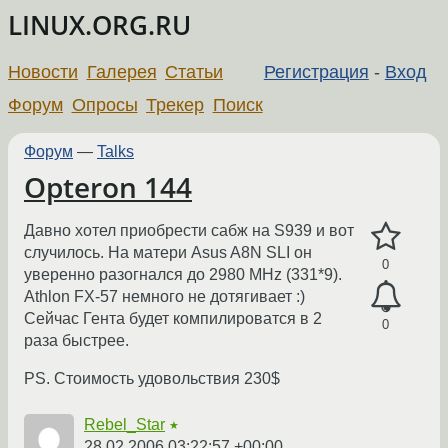
LINUX.ORG.RU
Новости
Галерея
Статьи
Регистрация
-
Вход
Форум
Опросы
Трекер
Поиск
Форум
—
Talks
Opteron 144
Давно хотел приобрести сабж на S939 и вот
случилось. На матери Asus A8N SLI он
0
уверенно разогнался до 2980 MHz (331*9).
Athlon FX-57 немного не дотягивает :)
Сейчас Гента будет компилироватся в 2
0
раза быстрее.
PS. Стоимость удовольствия 230$
Rebel_Star
★
28.02.2006 03:22:57 +00:00