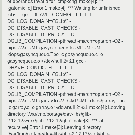
or operands invalid for `cmpxchg' make[4]: ***
[gatomic.lo] Error 1 make[4]: *** Waiting for unfinished
jobs.... gcc -DHAVE_CONFIG_H -I. -I. -I.. -I.. -
DG_LOG_DOMAIN=\"GLib\" -
DG_DISABLE_CAST_CHECKS -
DG_DISABLE_DEPRECATED -
DGLIB_COMPILATION -pthread -march=opteron -O2 -
pipe -Wall -MT gasyncqueue.lo -MD -MP -MF
.deps/gasyncqueue.Tpo -c gasyncqueue.c -o
gasyncqueue.o >/dev/null 2>&1 gcc -
DHAVE_CONFIG_H -I. -I. -I.. -I.. -
DG_LOG_DOMAIN=\"GLib\" -
DG_DISABLE_CAST_CHECKS -
DG_DISABLE_DEPRECATED -
DGLIB_COMPILATION -pthread -march=opteron -O2 -
pipe -Wall -MT garray.lo -MD -MP -MF .deps/garray.Tpo
-c garray.c -o garray.o >/dev/null 2>&1 make[4]: Leaving
directory `/var/tmp/portage/dev-libs/glib-
2.12.12/work/glib-2.12.12/glib' make[3]: *** [all-
recursive] Error 1 make[3]: Leaving directory
`/var/tmp/portage/dev-libs/glib-2.12.12/work/glib-