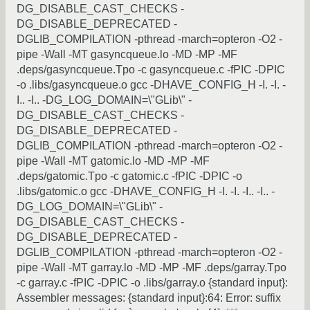
DG_DISABLE_CAST_CHECKS -
DG_DISABLE_DEPRECATED -
DGLIB_COMPILATION -pthread -march=opteron -O2 -
pipe -Wall -MT gasyncqueue.lo -MD -MP -MF
.deps/gasyncqueue.Tpo -c gasyncqueue.c -fPIC -DPIC
-o .libs/gasyncqueue.o gcc -DHAVE_CONFIG_H -I. -I. -
I.. -I.. -DG_LOG_DOMAIN=\"GLib\" -
DG_DISABLE_CAST_CHECKS -
DG_DISABLE_DEPRECATED -
DGLIB_COMPILATION -pthread -march=opteron -O2 -
pipe -Wall -MT gatomic.lo -MD -MP -MF
.deps/gatomic.Tpo -c gatomic.c -fPIC -DPIC -o
.libs/gatomic.o gcc -DHAVE_CONFIG_H -I. -I. -I.. -I.. -
DG_LOG_DOMAIN=\"GLib\" -
DG_DISABLE_CAST_CHECKS -
DG_DISABLE_DEPRECATED -
DGLIB_COMPILATION -pthread -march=opteron -O2 -
pipe -Wall -MT garray.lo -MD -MP -MF .deps/garray.Tpo
-c garray.c -fPIC -DPIC -o .libs/garray.o {standard input}:
Assembler messages: {standard input}:64: Error: suffix