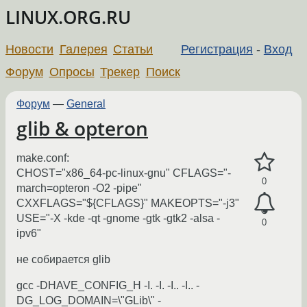
LINUX.ORG.RU
Новости
Галерея
Статьи
Регистрация
-
Вход
Форум
Опросы
Трекер
Поиск
Форум
—
General
glib & opteron
make.conf:
CHOST="x86_64-pc-linux-gnu" CFLAGS="-
0
march=opteron -O2 -pipe"
CXXFLAGS="${CFLAGS}" MAKEOPTS="-j3"
USE="-X -kde -qt -gnome -gtk -gtk2 -alsa -
0
ipv6"
не собирается glib
gcc -DHAVE_CONFIG_H -I. -I. -I.. -I.. -
DG_LOG_DOMAIN=\"GLib\" -