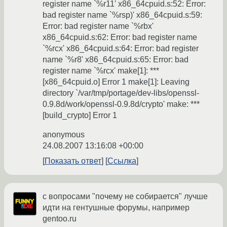
register name `%r11' x86_64cpuid.s:52: Error:
bad register name `%rsp)' x86_64cpuid.s:59:
Error: bad register name `%rbx'
x86_64cpuid.s:62: Error: bad register name
`%rcx' x86_64cpuid.s:64: Error: bad register
name `%r8' x86_64cpuid.s:65: Error: bad
register name `%rcx' make[1]: ***
[x86_64cpuid.o] Error 1 make[1]: Leaving
directory `/var/tmp/portage/dev-libs/openssl-
0.9.8d/work/openssl-0.9.8d/crypto' make: ***
[build_crypto] Error 1
anonymous
24.08.2007 13:16:08 +00:00
Показать ответ
Ссылка
с вопросами "почему не собирается" лучше
идти на гентушные форумы, например
gentoo.ru