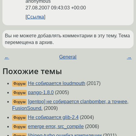
anonymous
27.08.2007 09:43:03 +00:00
Ссылка
Вы не можете добавлять комментарии в эту тему. Тема
перемещена в архив.
←
General
→
Похожие темы
Не собирается loudmouth
(2017)
Форум
pango-1.8.0
(2005)
Форум
[gentoo] не собирается clanbomber, а точнее,
Форум
FusionSound.
(2009)
Не собирается glib-2.4
(2004)
Форум
emerge error, src_compile
(2006)
Форум
libjpeg-turbo ошибка компиляции
(2011)
Форум