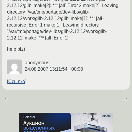
2.12.12/glib' make[2]: *** [all] Error 2 make[2]: Leaving
directory `/var/tmp/portage/dev-libs/glib-
2.12.12/work/glib-2.12.12/glib' make[1]: *** [all-
recursive] Error 1 make[1]: Leaving directory
`/var/tmp/portage/dev-libs/glib-2.12.12/work/glib-
2.12.12' make: *** [all] Error 2
help plz)
anonymous
24.08.2007 13:11:54 +00:00
Ссылка
←
→