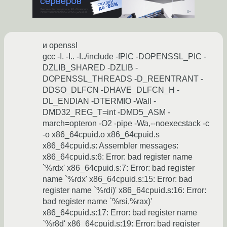
и openssl
gcc -I. -I.. -I../include -fPIC -DOPENSSL_PIC -
DZLIB_SHARED -DZLIB -
DOPENSSL_THREADS -D_REENTRANT -
DDSO_DLFCN -DHAVE_DLFCN_H -
DL_ENDIAN -DTERMIO -Wall -
DMD32_REG_T=int -DMD5_ASM -
march=opteron -O2 -pipe -Wa,--noexecstack -c
-o x86_64cpuid.o x86_64cpuid.s
x86_64cpuid.s: Assembler messages:
x86_64cpuid.s:6: Error: bad register name
`%rdx' x86_64cpuid.s:7: Error: bad register
name `%rdx' x86_64cpuid.s:15: Error: bad
register name `%rdi)' x86_64cpuid.s:16: Error:
bad register name `%rsi,%rax)'
x86_64cpuid.s:17: Error: bad register name
`%r8d' x86_64cpuid.s:19: Error: bad register