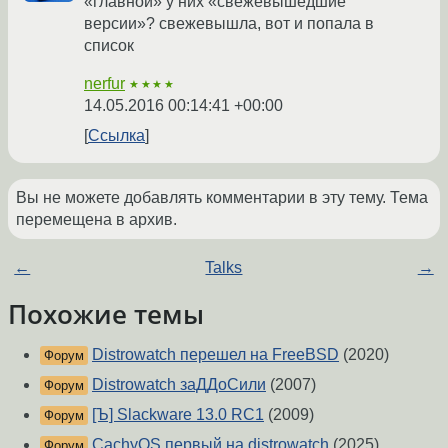
«главной» у них «свежевышедшие
версии»? свежевышла, вот и попала в
список
nerfur
★★★★
14.05.2016 00:14:41 +00:00
Ссылка
Вы не можете добавлять комментарии в эту тему. Тема
перемещена в архив.
←
Talks
→
Похожие темы
Distrowatch перешел на FreeBSD
(2020)
Форум
Distrowatch заДДоСили
(2007)
Форум
[Ъ] Slackware 13.0 RC1
(2009)
Форум
CachyOS первый на distrowatch
(2025)
Форум