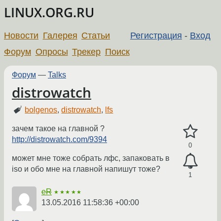
LINUX.ORG.RU
Новости
Галерея
Статьи
Регистрация
-
Вход
Форум
Опросы
Трекер
Поиск
Форум
—
Talks
distrowatch
bolgenos
,
distrowatch
,
lfs
зачем такое на главной ?
http://distrowatch.com/9394
0
может мне тоже собрать лфс, запаковать в
iso и обо мне на главной напишут тоже?
1
eR
★★★★★
13.05.2016 11:58:36 +00:00