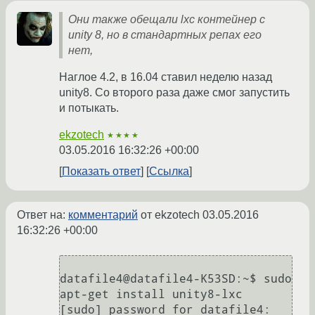
Они также обещали lxc контейнер с
unity 8, но в стандартных репах его
нет,
Наглое 4.2, в 16.04 ставил неделю назад
unity8. Со второго раза даже смог запустить
и потыкать.
ekzotech
★★★★
03.05.2016 16:32:26 +00:00
Показать ответ
Ссылка
Ответ на:
комментарий
от ekzotech
03.05.2016
16:32:26 +00:00
datafile4@datafile4-K53SD:~$ sudo 
apt-get install unity8-lxc

[sudo] password for datafile4: 
