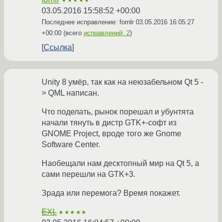
★★★★★
03.05.2016 15:58:52 +00:00
Последнее исправление: fornlr
03.05.2016 16:05:27
+00:00
(всего
исправлений: 2
)
Ссылка
Unity 8 умёр, так как на неюзабельном Qt 5 -
> QML написан.
Что поделать, рынок порешал и убунтята
начали тянуть в дистр GTK+-софт из
GNOME Project, вроде того же Gnome
Software Center.
Наобещали нам десктопный мир на Qt 5, а
сами перешли на GTK+3.
Зрада или перемога? Время покажет.
EXL
★★★★★