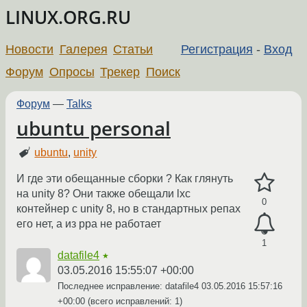
LINUX.ORG.RU
Новости
Галерея
Статьи
Регистрация
-
Вход
Форум
Опросы
Трекер
Поиск
Форум
—
Talks
ubuntu personal
ubuntu
,
unity
И где эти обещанные сборки ? Как глянуть
на unity 8? Они также обещали lxc
0
контейнер с unity 8, но в стандартных репах
его нет, а из ppa не работает
1
datafile4
★
03.05.2016 15:55:07 +00:00
Последнее исправление: datafile4
03.05.2016 15:57:16
+00:00
(всего исправлений: 1)