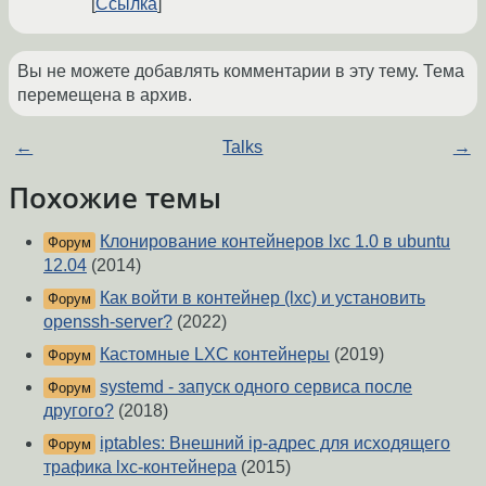
Ссылка
Вы не можете добавлять комментарии в эту тему. Тема
перемещена в архив.
←
Talks
→
Похожие темы
Клонирование контейнеров lxc 1.0 в ubuntu
Форум
12.04
(2014)
Как войти в контейнер (lxc) и установить
Форум
openssh-server?
(2022)
Кастомные LXC контейнеры
(2019)
Форум
systemd - запуск одного сервиса после
Форум
другого?
(2018)
iptables: Внешний ip-адрес для исходящего
Форум
трафика lxc-контейнера
(2015)