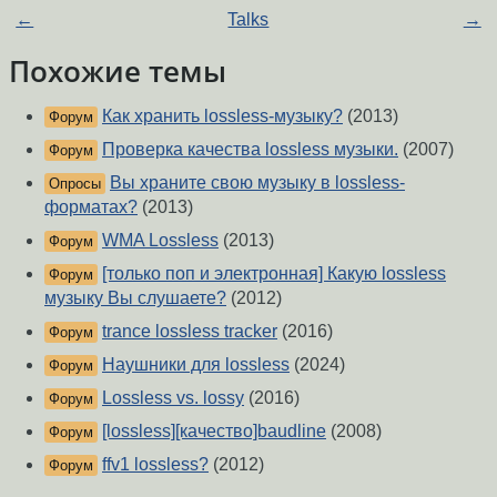
←
Talks
→
Похожие темы
Как хранить lossless-музыку?
(2013)
Форум
Проверка качества lossless музыки.
(2007)
Форум
Вы храните свою музыку в lossless-
Опросы
форматах?
(2013)
WMA Lossless
(2013)
Форум
[только поп и электронная] Какую lossless
Форум
музыку Вы слушаете?
(2012)
trance lossless tracker
(2016)
Форум
Наушники для lossless
(2024)
Форум
Lossless vs. lossy
(2016)
Форум
[lossless][качество]baudline
(2008)
Форум
ffv1 lossless?
(2012)
Форум