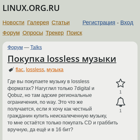
LINUX.ORG.RU
Новости
Галерея
Статьи
Регистрация
-
Вход
Форум
Опросы
Трекер
Поиск
Форум
—
Talks
Покупка lossless музыки
flac
,
lossless
,
музыка
Где вы покупаете музыку в lossless
форматах? Нагуглил только 7digital и
1
Qobuz, но там адские региональные
ограничения, no way. Это что же
получается, если я хочу как честный
1
гражданин купить неискалеченную музыку,
то мне остаётся только покупать CD и граббить
вручную, да ещё и в 16 бит?