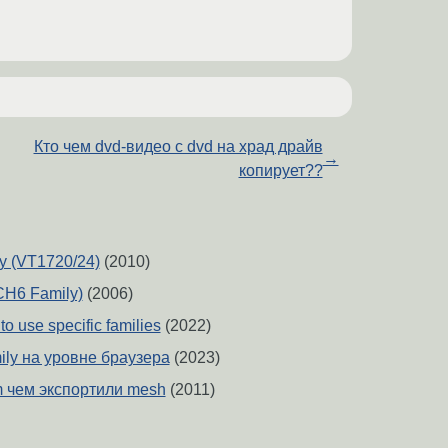
Кто чем dvd-видео с dvd на храд драйв
→
копирует??
y (VT1720/24)
(2010)
CH6 Family)
(2006)
to use specific families
(2022)
mily на уровне браузера
(2023)
rm чем экспортили mesh
(2011)