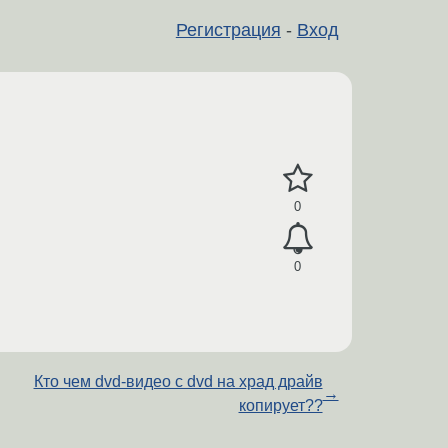
Регистрация
-
Вход
0
0
Кто чем dvd-видео с dvd на храд драйв
→
копирует??