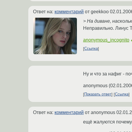
Ответ на:
комментарий
от geekkoo
02.01.200
> На диване, насколь
Неправильно. Линус 
anonymous_incognito
Ссылка
Ну и что за нафиг - п
anonymous
(
02.01.200
Показать ответ
Ссылка
Ответ на:
комментарий
от anonymous
02.01.
ещё жалуются почему 