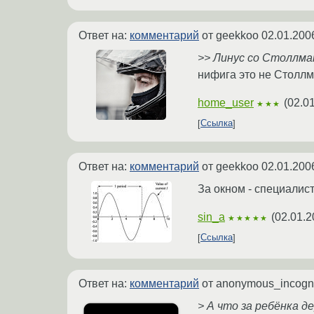
Ответ на:
комментарий
от geekkoo
02.01.200
>> Линус со Столлма
нифига это не Столл
home_user
(
02.0
★★★
Ссылка
Ответ на:
комментарий
от geekkoo
02.01.200
За окном - специалист
sin_a
(
02.01.2
★★★★★
Ссылка
Ответ на:
комментарий
от anonymous_incogn
> А что за ребёнка д