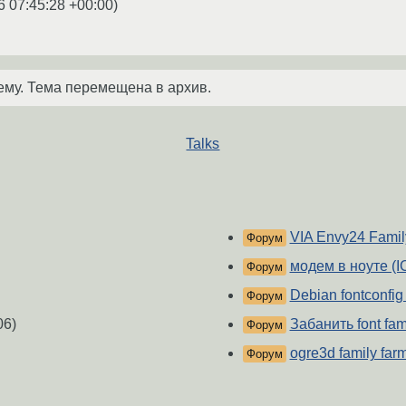
6 07:45:28 +00:00
)
ему. Тема перемещена в архив.
Talks
VIA Envy24 Famil
Форум
модем в ноуте (I
Форум
Debian fontconfig 
Форум
06)
Забанить font fa
Форум
ogre3d family fa
Форум