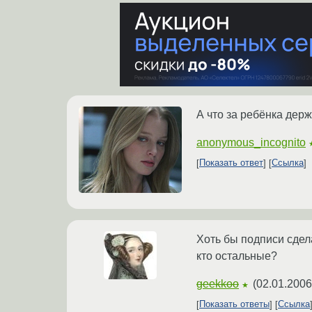
А что за ребёнка дер
anonymous_incognito
Показать ответ
Ссылка
Хоть бы подписи сдел
кто остальные?
geekkoo
(
02.01.2006
★
Показать ответы
Ссылка