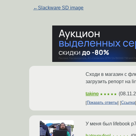
←
Slackware SD image
Сходи в магазин с фле
загрузить репорт на lin
takino
(
08.11.
★★★★★
Показать ответы
Ссылка
У меня был lifebook p
hateyoufeel
(
0