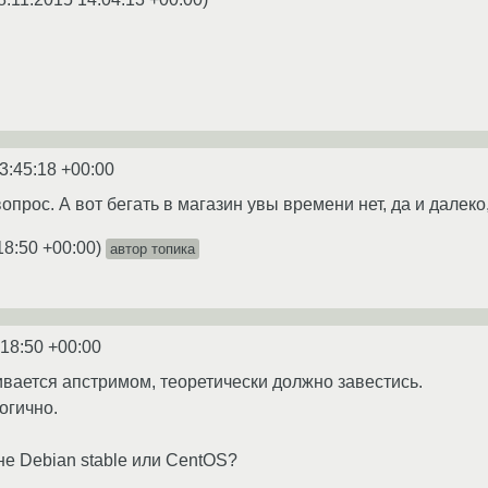
3:45:18 +00:00
 вопрос. А вот бегать в магазин увы времени нет, да и далек
18:50 +00:00
)
автор топика
:18:50 +00:00
живается апстримом, теоретически должно завестись.
логично.
не Debian stable или CentOS?