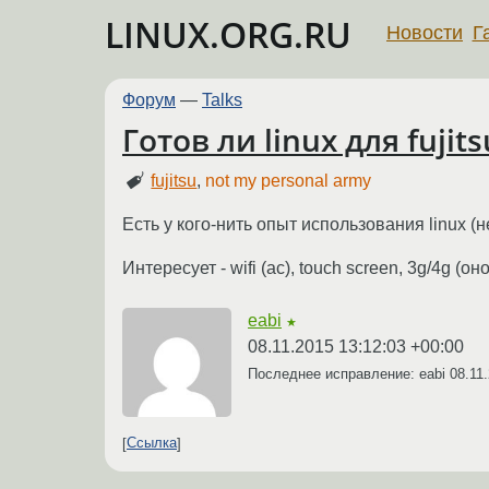
LINUX.ORG.RU
Новости
Г
Форум
—
Talks
Готов ли linux для fujits
fujitsu
,
not my personal army
Есть у кого-нить опыт использования linux (н
Интересует - wifi (ac), touch screen, 3g/4g (
eabi
★
08.11.2015 13:12:03 +00:00
Последнее исправление: eabi
08.11
Ссылка