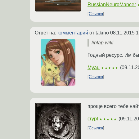
RussianNeuroMancer
Ссылка
Ответ на:
комментарий
от takino
08.11.2015 1
linlap wiki
Годный ресурс. Им бы
Myau
(
09.11.2
★★★★★
Ссылка
проще всего тебе найт
crypt
(
09.11.20
★★★★★
Ссылка