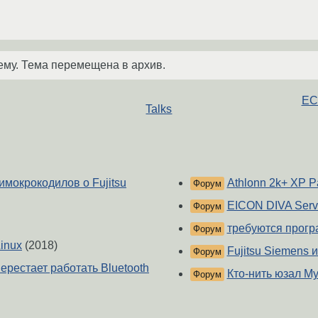
ему. Тема перемещена в архив.
ЕС
Talks
мокрокодилов о Fujitsu
Athlonn 2k+ XP P
Форум
EICON DIVA Serve
Форум
требуются прогр
Форум
Linux
(2018)
Fujitsu Siemens и
Форум
ерестает работать Bluetooth
Кто-нить юзал My
Форум