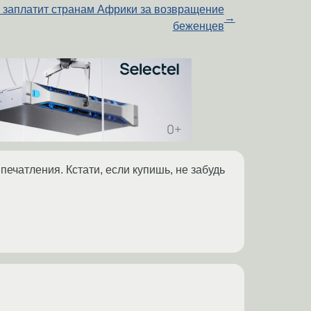
 заплатит странам Африки за возвращение
→
беженцев
печатления. Кстати, если купишь, не забудь