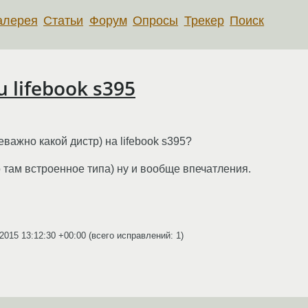
алерея
Статьи
Форум
Опросы
Трекер
Поиск
u lifebook s395
еважно какой дистр) на lifebook s395?
оно там встроенное типа) ну и вообще впечатления.
.2015 13:12:30 +00:00
(всего исправлений: 1)