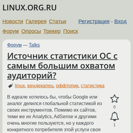
LINUX.ORG.RU
Новости
Галерея
Статьи
Регистрация
-
Вход
Форум
Опросы
Трекер
Поиск
Форум
—
Talks
Источник статистики ОС с
самым большим охватом
аудиторий?
linux
,
вендекапец
,
оффтопик
,
статистика
В идеале хотелось бы, чтобы Google или
аналог делился глобальной статистикой из
0
своих инструментов. Помимо их сайтов,
теми же их Analytics, AdSense и другими
очень многие пользуются, но у каждого
1
конкретного потребителя этой услуги своя