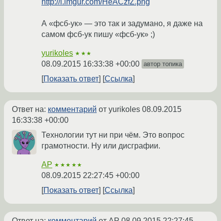
http://i.imgur.com/HeACzfZ.png
А «фсб-ук» — это так и задумано, я даже на
самом фсб-ук пишу «фсб-ук» ;)
yurikoles
★★★
08.09.2015 16:33:38 +00:00
автор топика
Показать ответ
Ссылка
Ответ на:
комментарий
от yurikoles
08.09.2015
16:33:38 +00:00
Технологии тут ни при чём. Это вопрос
грамотности. Ну или дисграфии.
AP
★★★★★
08.09.2015 22:27:45 +00:00
Показать ответ
Ссылка
Ответ на:
комментарий
от AP
08.09.2015 22:27:45