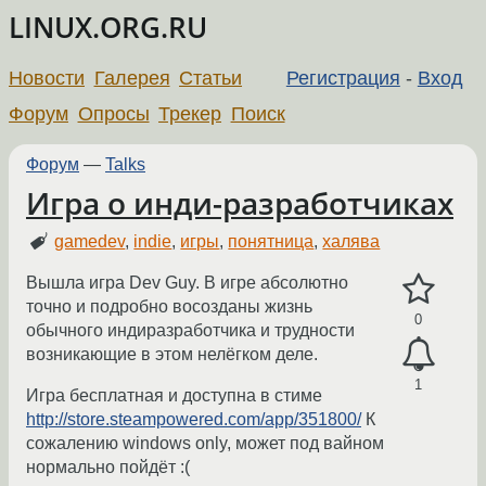
LINUX.ORG.RU
Новости
Галерея
Статьи
Регистрация
-
Вход
Форум
Опросы
Трекер
Поиск
Форум
—
Talks
Игра о инди-разработчиках
gamedev
,
indie
,
игры
,
понятница
,
халява
Вышла игра Dev Guy. В игре абсолютно
точно и подробно восозданы жизнь
0
обычного индиразработчика и трудности
возникающие в этом нелёгком деле.
1
Игра бесплатная и доступна в стиме
http://store.steampowered.com/app/351800/
К
сожалению windows only, может под вайном
нормально пойдёт :(