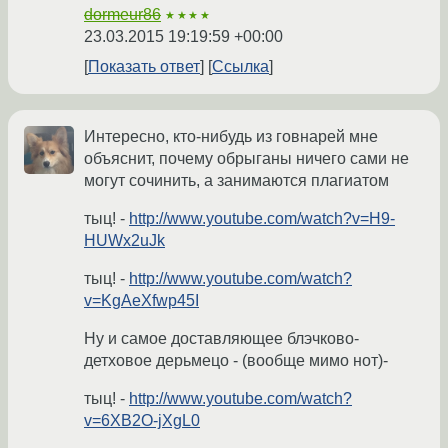
dormeur86
★★★★
23.03.2015 19:19:59 +00:00
Показать ответ
Ссылка
Интересно, кто-нибудь из говнарей мне
объяснит, почему обрыганы ничего сами не
могут сочинить, а занимаются плагиатом
тыц! -
http://www.youtube.com/watch?v=H9-
HUWx2uJk
тыц! -
http://www.youtube.com/watch?
v=KgAeXfwp45I
Ну и самое доставляющее блэчково-
детховое дерьмецо - (вообще мимо нот)-
тыц! -
http://www.youtube.com/watch?
v=6XB2O-jXgL0