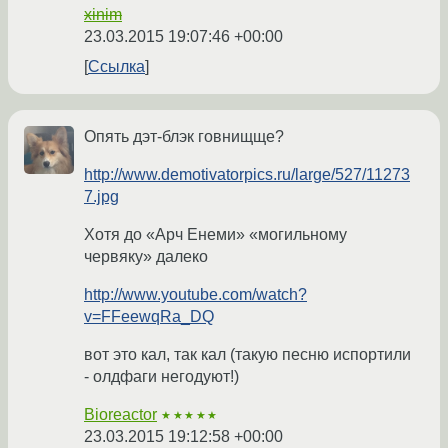
xinim
23.03.2015 19:07:46 +00:00
Ссылка
Опять дэт-блэк говнищще?
http://www.demotivatorpics.ru/large/527/11273
7.jpg
Хотя до «Арч Енеми» «могильному
червяку» далеко
http://www.youtube.com/watch?
v=FFeewqRa_DQ
вот это кал, так кал (такую песню испортили
- олдфаги негодуют!)
Bioreactor
★★★★★
23.03.2015 19:12:58 +00:00