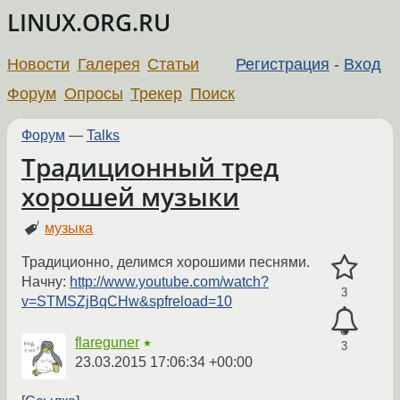
LINUX.ORG.RU
Новости
Галерея
Статьи
Регистрация
-
Вход
Форум
Опросы
Трекер
Поиск
Форум
—
Talks
Традиционный тред
хорошей музыки
музыка
Традиционно, делимся хорошими песнями.
Начну:
http://www.youtube.com/watch?
3
v=STMSZjBqCHw&spfreload=10
flareguner
★
3
23.03.2015 17:06:34 +00:00