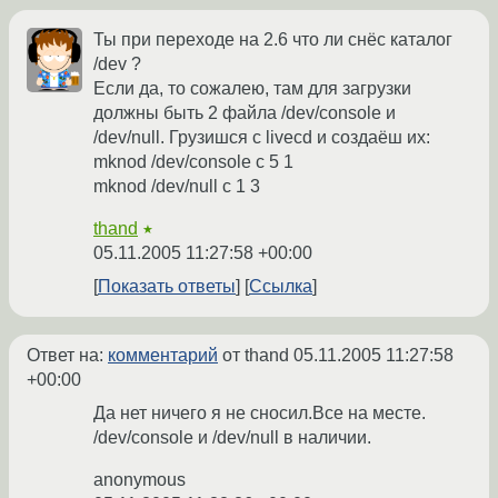
Ты при переходе на 2.6 что ли снёс каталог
/dev ?
Если да, то сожалею, там для загрузки
должны быть 2 файла /dev/console и
/dev/null. Грузишся с livecd и создаёш их:
mknod /dev/console c 5 1
mknod /dev/null c 1 3
thand
★
05.11.2005 11:27:58 +00:00
Показать ответы
Ссылка
Ответ на:
комментарий
от thand
05.11.2005 11:27:58
+00:00
Да нет ничего я не сносил.Все на месте.
/dev/console и /dev/null в наличии.
anonymous