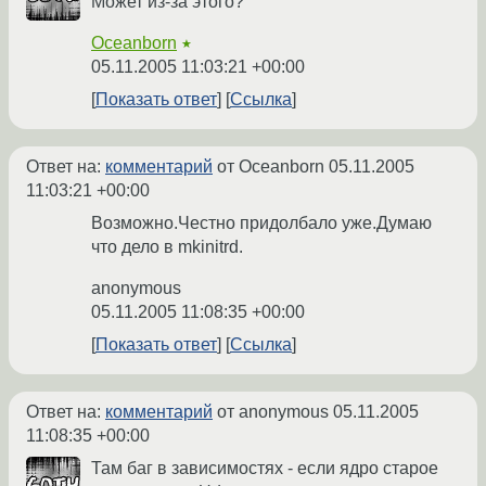
Может из-за этого?
Oceanborn
★
05.11.2005 11:03:21 +00:00
Показать ответ
Ссылка
Ответ на:
комментарий
от Oceanborn
05.11.2005
11:03:21 +00:00
Возможно.Честно придолбало уже.Думаю
что дело в mkinitrd.
anonymous
05.11.2005 11:08:35 +00:00
Показать ответ
Ссылка
Ответ на:
комментарий
от anonymous
05.11.2005
11:08:35 +00:00
Там баг в зависимостях - если ядро старое