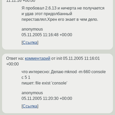
11:11:16 +00:00
Я пробовал 2.6.13 и ничерта не получается
и удав этот придолбанный
переставлял.Хрен его знает в чем дело.
anonymous
05.11.2005 11:16:48 +00:00
Ссылка
Ответ на:
комментарий
от init
05.11.2005 11:16:01
+00:00
что интересно: Делаю mknod -m 660 console
c 5 1
пишет: file exist 'console'
anonymous
05.11.2005 11:20:30 +00:00
Ссылка