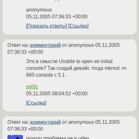
anonymous
05.11.2005 07:36:33 +00:00
Показать ответы
Ссылка
Ответ на:
комментарий
от anonymous
05.11.2005
07:36:33 +00:00
Это в смысле Unable to open an initial
console? Так создай девайс тогда mknod -m
660 console c 5 1 .
mit3z
05.11.2005 08:04:52 +00:00
Ссылка
Ответ на:
комментарий
от anonymous
05.11.2005
07:36:33 +00:00
походу проблема не в udev.