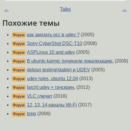
←
Talks
→
Похожие темы
как заюзать осс в udev ?
(2005)
Форум
Sony CyberShot DSC-T10
(2008)
Форум
ASPLinux 10 and udev
(2005)
Форум
В ubuntu karmic починили локализацию.
(2009)
Форум
debian testing(stable) и UDEV
(2005)
Форум
udev rules, ubuntu 12.04
(2013)
Форум
[arch] udev + тачскрин.
(2012)
Форум
VLC глючит
(2016)
Форум
12, 13, 14 каналы Wi-Fi
(2017)
Форум
bmp
(2006)
Форум