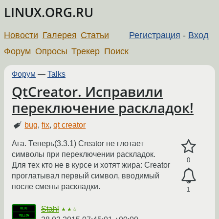
LINUX.ORG.RU
Новости
Галерея
Статьи
Регистрация
-
Вход
Форум
Опросы
Трекер
Поиск
Форум
—
Talks
QtCreator. Исправили
переключение раскладок!
bug
,
fix
,
qt creator
Ага. Теперь(3.3.1) Creator не глотает
символы при переключении раскладок.
0
Для тех кто не в курсе и хотят жира: Creator
проглатывал первый символ, вводимый
после смены раскладки.
1
Stahl
★★☆