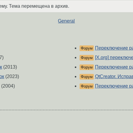
ему. Тема перемещена в архив.
General
Переключение р
Форум
7)
[X.org] переключ
Форум
к
(2013)
Переключение ра
Форум
ок
(2023)
QtCreator. Испр
Форум
(2004)
Переключение ра
Форум