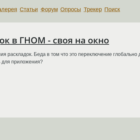
алерея
Статьи
Форум
Опросы
Трекер
Поиск
к в ГНОМ - своя на окно
ия раскладок. Беда в том что это переключение глобально
ь для приложения?