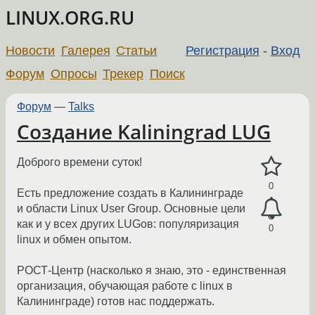
LINUX.ORG.RU
Новости
Галерея
Статьи
Регистрация
-
Вход
Форум
Опросы
Трекер
Поиск
Форум
—
Talks
Создание Kaliningrad LUG
Доброго времени суток!
0
Есть предложение создать в Калининграде
и области Linux User Group. Основные цели
как и у всех других LUGов: популяризация
0
linux и обмен опытом.
РОСТ-Центр (насколько я знаю, это - единственная
организация, обучающая работе с linux в
Калининграде) готов нас поддержать.