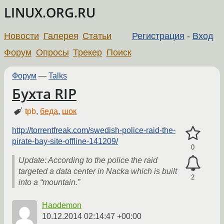
LINUX.ORG.RU
Новости
Галерея
Статьи
Регистрация
-
Вход
Форум
Опросы
Трекер
Поиск
Форум
—
Talks
Бухта RIP
tpb
,
беда
,
шок
http://torrentfreak.com/swedish-police-raid-the-
pirate-bay-site-offline-141209/
0
Update: According to the police the raid
targeted a data center in Nacka which is built
2
into a “mountain.”
Haodemon
10.12.2014 02:14:47 +00:00