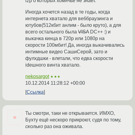
i2p о которых хомячьё не знает.
Иногда хочется назад в те годы, когда
интернета хватало для веббраузинга и
ютубов(512кбит анлим - было круто), а для
всего остального была
VISA
DC++ :) и
выкачка кинца в 720р или 1080р на
скорости 100мбит! Да, иногда выкачивались
интимные видео СашиСерой, зато и
фулхдшки - влетали, что едва скорости
ideшного винта хватало.
nekosargot
★★★
10.12.2014 11:28:12 +00:00
Ссылка
Ты смотри, таки не открывается. ИМХО,
Бухту ещё нескоро прикроют, судя по тому,
сколько
раз она оживала.