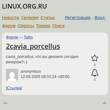
LINUX.ORG.RU
Новости
Галерея
Статьи
Регистрация
-
Вход
Форум
Опросы
Трекер
Поиск
Форум
—
Talks
2cavia_porcellus
cavia_porcellus, что вы делаете сегодня
вечером?;-)
0
anonymous
12.09.2005 08:55:24 +00:00
0
Ссылка
←
→