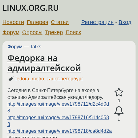
LINUX.ORG.RU
Новости
Галерея
Статьи
Регистрация
-
Вход
Форум
Опросы
Трекер
Поиск
Форум
—
Talks
Федорка на
адмиралтейской
fedora
,
metro
,
санкт-петербург
Сегодня в Санкт-Петербурге на входе в
станцию Адмиралтейская увидел Федору.
0
http://itmages.ru/image/view/1798712/d2c4d0d
8
http://itmages.ru/image/view/1798716/514c058
1
3
http://itmages.ru/image/view/1798718/ca8d4d2a
Извините за качество.