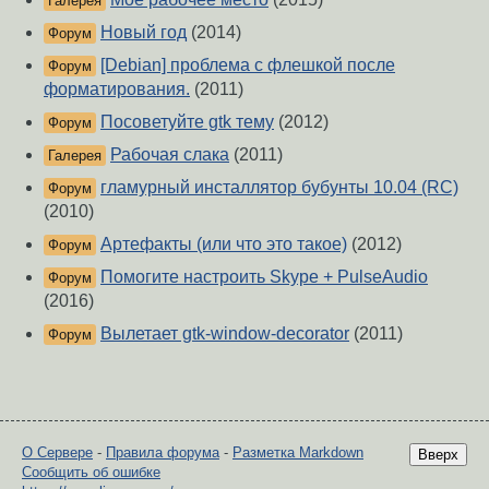
Галерея
Новый год
(2014)
Форум
[Debian] проблема с флешкой после
Форум
форматирования.
(2011)
Посоветуйте gtk тему
(2012)
Форум
Рабочая слака
(2011)
Галерея
гламурный инсталлятор бубунты 10.04 (RC)
Форум
(2010)
Артефакты (или что это такое)
(2012)
Форум
Помогите настроить Skype + PulseAudio
Форум
(2016)
Вылетает gtk-window-decorator
(2011)
Форум
О Сервере
-
Правила форума
-
Разметка Markdown
Вверх
Сообщить об ошибке