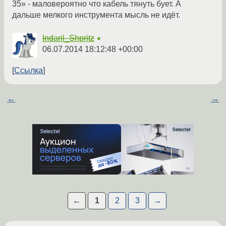
35» - маловероятно что кабель тянуть бует. А
дальше мелкого инструмента мысль не идёт.
Indaril_Shpritz
★
06.07.2014 18:12:48 +00:00
Ссылка
←
→
←
1
2
3
→