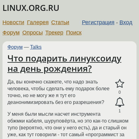
LINUX.ORG.RU
Новости
Галерея
Статьи
Регистрация
-
Вход
Форум
Опросы
Трекер
Поиск
Форум
—
Talks
Что подарить линуксоиду
на день рождения?
Да, вы конечно скажете, что надо знать
человека, чтобы сделать ему подарок более
0
точно, но не могу же я тут его
деанонимизировать без его разрешения?
1
У меня были мысли насчет инструмента
обжмки кабеля, шуруповёрта, но это как-то слишком
тупо (вероятно, что они у него есть), да и старый он
уже, как тут говорили - тот самый «программист за