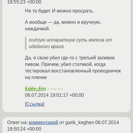
18:55:23 +00:00
Не то будет. И можно просрать.
А вообще — да, можно и вручную,
наждачкой.
подлую аппаратную суть железа от
идейного врага
Да, я свою убил где-то с третьей заливки
пивом. Причем, убил статикой, когда
тестировал восстановленный проводничок
на пленке
Eddy_Em
☆☆☆☆☆
06.07.2014 19:01:17 +00:00
Ссылка
Ответ на:
комментарий
от garik_keghen
06.07.2014
18:50:24 +00:00