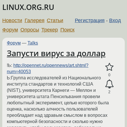
LINUX.ORG.RU
Новости
Галерея
Статьи
Регистрация
-
Вход
Форум
Опросы
Трекер
Поиск
Форум
—
Talks
Запусти вирус за доллар
!Ь:
http://opennet.ru/opennews/art.shtml?
num=40053
0
Ь:Группа исследователей из Национального
института стандартов и технологий США
(NIST), университета Карнеги — Меллон и
2
университета штата Пенсильвания провели
любопытный эксперимент, целью которого была
оценка, насколько алчность пользователей
преобладает над здравым смыслом в вопросах
компьютерной безопасности и сколько нужно