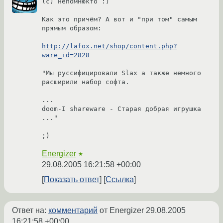
(c) непомнюкто :)

Как это причём? А вот и "при том" самым 
прямым образом:

http://lafox.net/shop/content.php?
ware_id=2828
"Мы руссифицировали Slax а также немного 
расширили набор софта.

...

doom-I shareware - Старая добрая игрушка

..."

;)
Energizer
★
29.08.2005 16:21:58 +00:00
Показать ответ
Ссылка
Ответ на:
комментарий
от Energizer
29.08.2005
16:21:58 +00:00