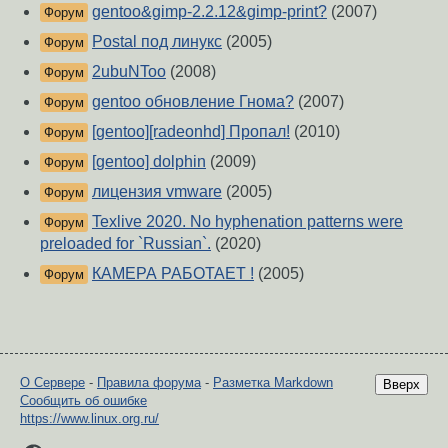
gentoo&gimp-2.2.12&gimp-print?
(2007)
Форум
Postal под линукс
(2005)
Форум
2ubuNToo
(2008)
Форум
gentoo обновление Гнома?
(2007)
Форум
[gentoo][radeonhd] Пропал!
(2010)
Форум
[gentoo] dolphin
(2009)
Форум
лицензия vmware
(2005)
Форум
Texlive 2020. No hyphenation patterns were
Форум
preloaded for `Russian`.
(2020)
КАМЕРА РАБОТАЕТ !
(2005)
Форум
О Сервере
-
Правила форума
-
Разметка Markdown
Вверх
Сообщить об ошибке
https://www.linux.org.ru/