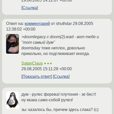
29.08.2005 14:12:07 +00:00
Ссылка
Ответ на:
комментарий
от shuthdar
29.08.2005
12:38:02 +00:00
>doomlegacy с doom(2).wad - вот тебе и
"тот самый дум"
doomsday тоже неплох, довольно
прикольно, но подглюкивает иногда.
SatanClaus
★★★
29.08.2005 15:11:28 +00:00
Показать ответ
Ссылка
дум - рулес форева! плутония - зе бест!
ну квака само-собой рулез!
зы: казалось бы, причем здесь слака? (c)