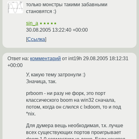
только монстры такими забавными
становятся :)
sin_a
★★★★★
30.08.2005 13:22:40 +00:00
Ссылка
Ответ на:
комментарий
от int19h
29.08.2005 18:12:31
+00:00
У, какую тему затронули :)
Значица, так.
prboom - ни разу не форк, это порт
классического boom на win32 сначала,
потом, когда он слился с lxdoom, то и под
*nix.
Для думера вещь необходимая, т.к. лучше
всех существующих портов проигрывает