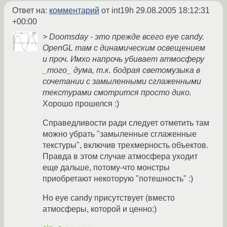
Ответ на:
комментарий
от int19h
29.08.2005 18:12:31
+00:00
> Doomsday - это прежде всего eye candy.
OpenGL там с динамическим освещением
и проч. Имхо напрочь убивает атмосферу
_того_ дума, т.к. бодрая светомузыка в
сочетании с замыленными сглаженными
текстурами смотрится просто дико.
Хорошо прошелся :)
Справедливости ради следует отметить там
можно убрать "замыленные сглаженные
текстуры", включив трехмерность объектов.
Правда в этом случае атмосфера уходит
еще дальше, потому-что монстры
приобретают некоторую "потешность" :)
Но eye candy присутствует (вместо
атмосферы, которой и ценно:)