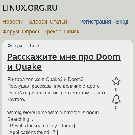
LINUX.ORG.RU
Новости
Галерея
Статьи
Регистрация
-
Вход
Форум
Опросы
Трекер
Поиск
Форум
—
Talks
Расскажите мне про Doom
и Quake
Я играл только в Quake3 и Doom3.
Послушал рассказы про величие старого
0
Doom'а и решил посмотреть, что там такого
крутого.
0
were@WereHome were $ emerge -s doom
Searching...
[ Results for search key : doom ]
[ Applications found : 7 ]