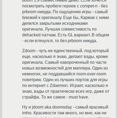
doom 1.9 совместимые демо. Если хочется
посмотреть пробеги героев с compet-n - без
prboom никуда. По ощущению игры - самый
близкий к оригиналу. Еще бы, Кармак с ними
делился закрытыми исходниками
оригинала. Лучшая совместимость по
dehacked патчам. Есть GL вариант. В общем
- если втянулся, то без prboom никуда.
Zdoom - чуть не единственный, под который
еще, насколько я знаю, делают вады, кроме
оригинала. Самый навороченный по части
новых возможностей для маппера. Один из
немногих, не поддавшийся room-over-room
поветрию. Один из лучших портов для игры
по интернет с Zdaemon. Играет, насколько я
знаю, вады от практически всех игр, даже от
страйфа. То же самое - must have.
Ну и jdoom aka doomsday - самый красивый
imho. Красивости там много, но мне, как ни