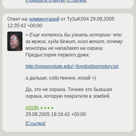
Показать ответы
Ссылка
Ответ на:
комментарий
от Ty3uK004
29.08.2005
12:35:42 +00:00
> Еще хотелось бы узнать историю: что
за мужик, куда бежит, кого мочит, почему
монстры не нападают на охрану.
Предыстория первого дума:
http://oregonstate.edu/~lloydo/doomstory.txt
а дальше, собственно, играй =)
Да, это не охрана. Точнее это бывшая
охрана, которую певратили в зомбей.
int19h
★★★★
29.08.2005 18:16:42 +00:00
Ссылка