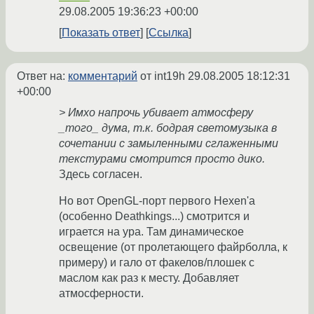
29.08.2005 19:36:23 +00:00
Показать ответ
Ссылка
Ответ на:
комментарий
от int19h
29.08.2005 18:12:31
+00:00
> Имхо напрочь убивает атмосферу
_того_ дума, т.к. бодрая светомузыка в
сочетании с замыленными сглаженными
текстурами смотрится просто дико.
Здесь согласен.
Но вот OpenGL-порт первого Hexen'a
(особенно Deathkings...) смотрится и
играется на ура. Там динамическое
освещение (от пролетающего файрболла, к
примеру) и гало от факелов/плошек с
маслом как раз к месту. Добавляет
атмосферности.