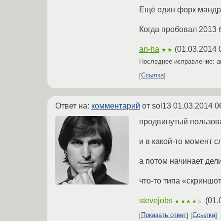
Ещё один форк мандри
Когда пробовал 2013 
an-ha
(
01.03.2014 
★★
Последнее исправление: a
Ссылка
Ответ на:
комментарий
от sol13
01.03.2014 0
продвинутый пользова
и в какой-то момент 
а потом начинает дел
что-то типа «скриншо
stevejobs
(
01.
★★★★☆
Показать ответ
Ссылка