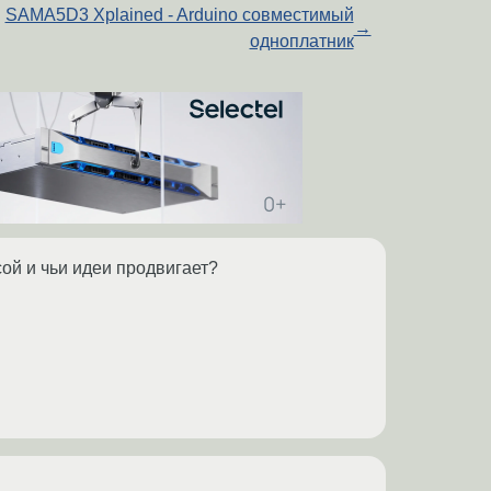
SAMA5D3 Xplained - Arduino совместимый
→
одноплатник
сой и чьи идеи продвигает?