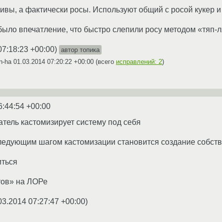
вы, а фактически росы. Используют общий с росой кукер и
было впечатление, что быстро слепили росу методом «тяп-л
07:18:23 +00:00
)
автор топика
n-ha
01.03.2014 07:20:22 +00:00
(всего
исправлений: 2
)
6:44:54 +00:00
тель кастомизирует систему под себя
следующим шагом кастомизации становится создание собст
иться
тов» на ЛОРе
03.2014 07:27:47 +00:00
)