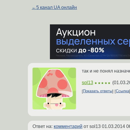
←
5 канал UA онлайн
так и не понял назнач
sol13
(
01.03.2
★★★★★
Показать ответы
Ссылка
Ответ на:
комментарий
от sol13
01.03.2014 0