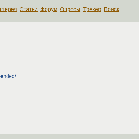
алерея
Статьи
Форум
Опросы
Трекер
Поиск
-ended/