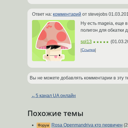
Ответ на:
комментарий
от stevejobs
01.03.20
Ну есть mageia, еще в
полигон для обкатки д
sol13
(
01.03.2
★★★★★
Ссылка
Вы не можете добавлять комментарии в эту т
←
5 канал UA онлайн
Похожие темы
Rosa Openmandriva кто первичен
(2
Форум