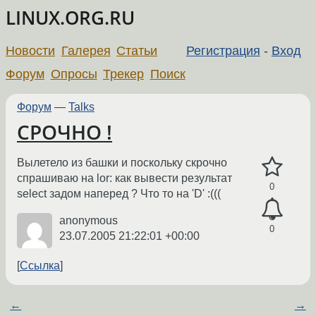
LINUX.ORG.RU
Новости
Галерея
Статьи
Регистрация
-
Вход
Форум
Опросы
Трекер
Поиск
Форум
—
Talks
СРОЧНО !
Вылетело из башки и поскольку скрочно
спрашиваю на lor: как вывести результат
0
select задом наперед ? Что то на 'D' :(((
anonymous
0
23.07.2005 21:22:01 +00:00
Ссылка
←
→