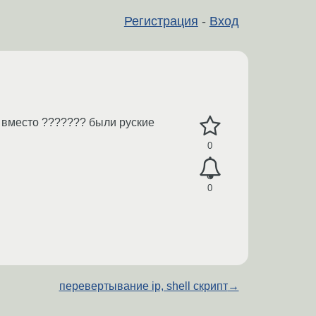
Регистрация
-
Вход
б вместо ??????? были руские
0
0
перевертывание ip, shell скрипт
→