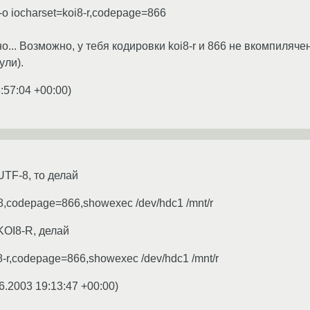
 -o iocharset=koi8-r,codepage=866
... Возможно, у тебя кодировки koi8-r и 866 не вкомпиляче
ули).
:57:04 +00:00
)
TF-8, то делай
-8,codepage=866,showexec /dev/hdc1 /mnt/r
KOI8-R, делай
8-r,codepage=866,showexec /dev/hdc1 /mnt/r
6.2003 19:13:47 +00:00
)