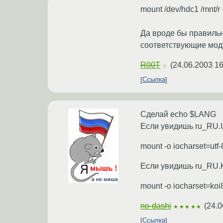
mount /dev/hdc1 /mnt/r
Да вроде бы правильно
соответствующие мод
R00T
(
24.06.2003 16
☆
Ссылка
Сделай echo $LANG
Если увидишь ru_RU.U
mount -o iocharset=utf
Если увидишь ru_RU.
mount -o iocharset=koi
no-dashi
(
24.0
★★★★★
Ссылка