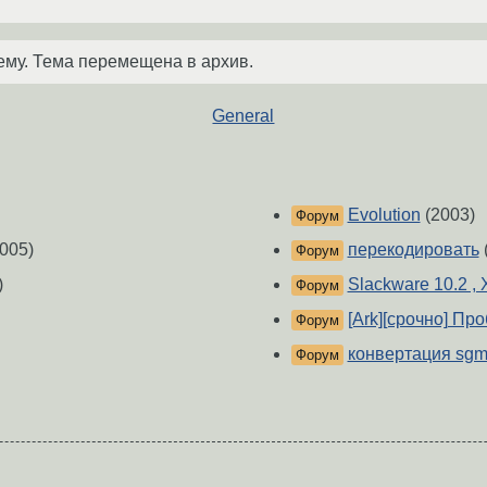
ему. Тема перемещена в архив.
General
Evolution
(2003)
Форум
005)
перекодировать
Форум
)
Slackware 10.2 ,
Форум
[Ark][срочно] Пр
Форум
конвертация sgm
Форум