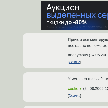
Причем еси монтирую т
все равно не помогает
anonymous
(
24.06.200
Ссылка
У меня нет шапки 9 ,н
cushe
(
24.06.2003 1
★
Ссылка