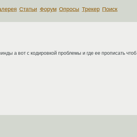
алерея
Статьи
Форум
Опросы
Трекер
Поиск
винды а вот с кодировкой проблемы и где ее прописать что