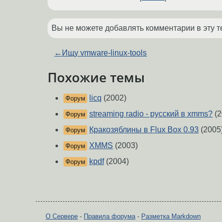
Вы не можете добавлять комментарии в эту т
←
Ищу vmware-linux-tools
Похожие темы
licq
(2002)
Форум
streaming radio - русский в xmms?
(2
Форум
Кракозяблины в Flux Box 0.93
(2005
Форум
XMMS
(2003)
Форум
kpdf
(2004)
Форум
О Сервере
-
Правила форума
-
Разметка Markdown