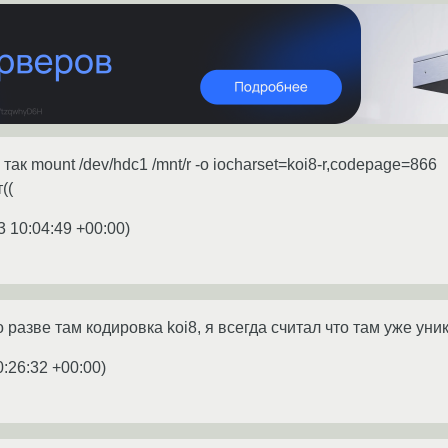
ак mount /dev/hdc1 /mnt/r -o iocharset=koi8-r,codepage=866
((
3 10:04:49 +00:00
)
о разве там кодировка koi8, я всегда считал что там уже уни
0:26:32 +00:00
)