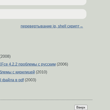
перевертывание ip, shell скрипт
→
(2008)
 XFce 4.2.2 проблемы с русским
(2006)
облемы с кирилицей
(2010)
l файла в pdf
(2003)
Вверх