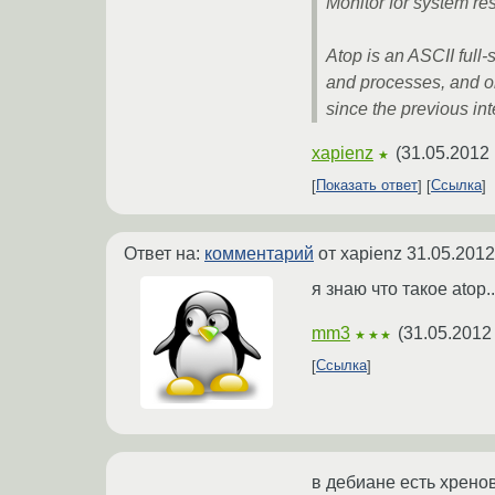
Monitor for system re
Atop is an ASCII full
and processes, and o
since the previous int
xapienz
(
31.05.2012 
★
Показать ответ
Ссылка
Ответ на:
комментарий
от xapienz
31.05.2012
я знаю что такое atop.
mm3
(
31.05.2012
★★★
Ссылка
в дебиане есть хрено