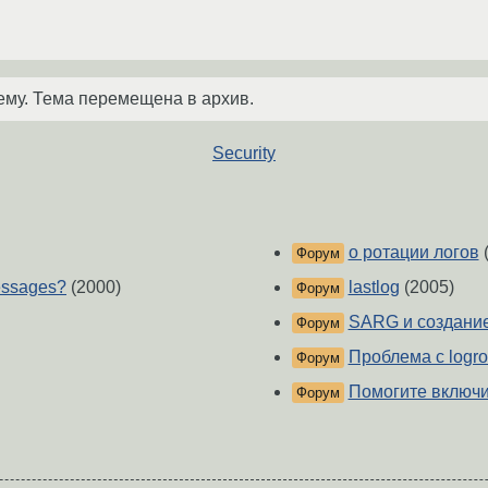
ему. Тема перемещена в архив.
Security
о ротации логов
(
Форум
essages?
(2000)
lastlog
(2005)
Форум
SARG и создание
Форум
Проблема с logro
Форум
Помогите включи
Форум