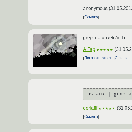
anonymous
(
31.05.201
Ссылка
grep -r atop /etc/init.d
AITap
(
31.05.2
★★★★★
Показать ответ
Ссылка
ps aux | grep a
derlafff
(
31.05.
★★★★★
Ссылка