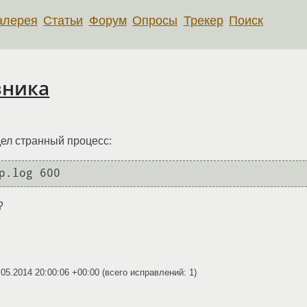
алерея
Статьи
Форум
Опросы
Трекер
Поиск
зника
дел странный процесс:
p.log 600
?
.05.2014 20:00:06 +00:00
(всего исправлений: 1)