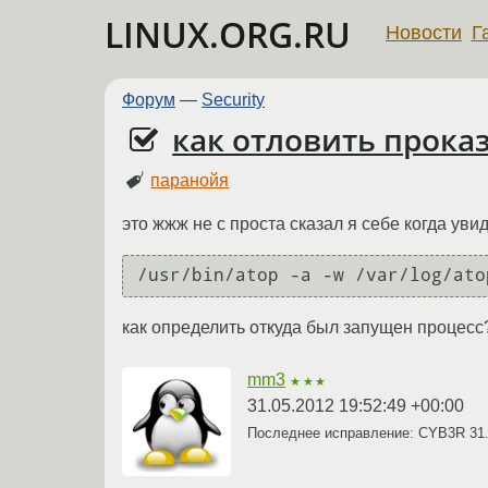
LINUX.ORG.RU
Новости
Г
Форум
—
Security
как отловить прока
паранойя
это жжж не с проста сказал я себе когда уви
/usr/bin/atop -a -w /var/log/ato
как определить откуда был запущен процесс
mm3
★★★
31.05.2012 19:52:49 +00:00
Последнее исправление: CYB3R
31