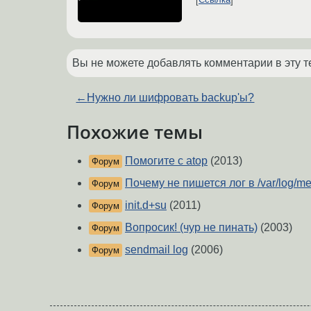
Ссылка
Вы не можете добавлять комментарии в эту т
←
Нужно ли шифровать backup'ы?
Похожие темы
Помогите с atop
(2013)
Форум
Почему не пишется лог в /var/log/m
Форум
init.d+su
(2011)
Форум
Вопросик! (чур не пинать)
(2003)
Форум
sendmail log
(2006)
Форум