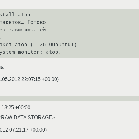
stall atop

пакетов… Готово

ва зависимостей 



акет atop (1.26-0ubuntu1) ...

ystem monitor: atop.
ь.
1.05.2012 22:07:15 +00:00
)
:18:25 +00:00
7 «^RAW DATA STORAGE»
012 07:21:17 +00:00
)