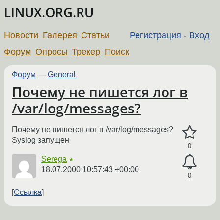
LINUX.ORG.RU
Новости
Галерея
Статьи
Регистрация
-
Вход
Форум
Опросы
Трекер
Поиск
Форум
—
General
Почему не пишется лог в
/var/log/messages?
Почему не пишется лог в /var/log/messages?
Syslog запущен
0
Serega
★
18.07.2000 10:57:43 +00:00
0
Ссылка
←
→