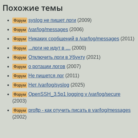
Похожие темы
syslog не пишет логи
(2009)
Форум
/var/log/messages
(2006)
Форум
Никаких сообщений в /var/log/messages
(2011)
Форум
...логи не идут в ....
(2000)
Форум
Отключить логи в Убунту
(2021)
Форум
о ротации логов
(2007)
Форум
Не пишется лог
(2011)
Форум
Нет /var/log/syslog
(2025)
Форум
OpenSSH_3.5p1 logging v /var/log/secure
Форум
(2003)
proftp - как отучить писать в var/log/messages
Форум
(2002)