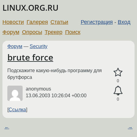
LINUX.ORG.RU
Новости
Галерея
Статьи
Регистрация
-
Вход
Форум
Опросы
Трекер
Поиск
Форум
—
Security
brute force
Подскажите какую-нибудь программу для
брутфорса
0
anonymous
13.06.2003 10:26:04 +00:00
0
Ссылка
←
→