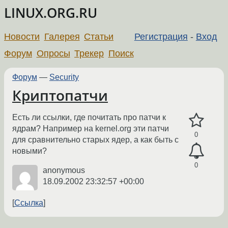
LINUX.ORG.RU
Новости
Галерея
Статьи
Регистрация
-
Вход
Форум
Опросы
Трекер
Поиск
Форум
—
Security
Криптопатчи
Есть ли ссылки, где почитать про патчи к
ядрам? Например на kernel.org эти патчи
0
для сравнительно старых ядер, а как быть с
новыми?
0
anonymous
18.09.2002 23:32:57 +00:00
Ссылка