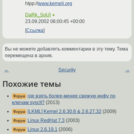
htpp://
www.kerneli.org
DaRk_SoUl
★
23.09.2002 06:00:45 +00:00
Ссылка
Вы не можете добавлять комментарии в эту тему. Тема
перемещена в архив.
←
Security
→
Похожие темы
где взять более-менее свежую инфу по
Форум
ключам sysclt?
(2013)
[LKML] Kernel 2.6.30.6 & 2.6.27.32
(2009)
Форум
Linux RedHat 7.3
(2003)
Форум
Linux 2.6.19.1
(2006)
Форум