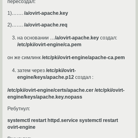
пересоздал:
1)…….
/а/ovirt-apache.key
2)…….
/a/ovirt-apache.req
на основании …
/а/ovirt-apache.key
создал:
/etc/pki/ovirt-engine/ca.pem
он же симлинк
/etc/pki/ovirt-engine/apache-ca.pem
затем через
/etc/pki/ovirt-
engine/keys/apache.p12
создал :
/etc/pki/ovirt-engine/certs/apache.cer /etc/pki/ovirt-
engine/keys/apache.key.nopass
Ребутнул:
systemctl restart httpd.service systemctl restart
ovirt-engine