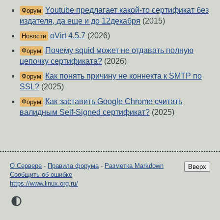
Youtube предлагает какой-то сертификат без
Форум
издателя, да еще и до 12декабря
(2015)
oVirt 4.5.7
(2026)
Новости
Почему squid может не отдавать полную
Форум
цепочку сертификата?
(2026)
Как понять причину не коннекта к SMTP по
Форум
SSL?
(2025)
Как заставить Google Chrome считать
Форум
валидным Self-Signed сертификат?
(2025)
О Сервере
-
Правила форума
-
Разметка Markdown
Вверх
Сообщить об ошибке
https://www.linux.org.ru/