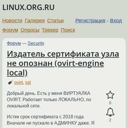
LINUX.ORG.RU
Новости
Галерея
Статьи
Регистрация
-
Вход
Форум
Опросы
Трекер
Поиск
Форум
—
Security
Издатель сертификата узла
не опознан (ovirt-engine
local)
ovirt
,
ssl
Добрый день. Есть у меня ВИРТУАЛКА
OVIRT. Работает только ЛОКАЛЬНО, по
0
локальной сети.
Истек срок сертификата с 2018 года
2
Вначале не пускало в АДМИНКУ даже. Я