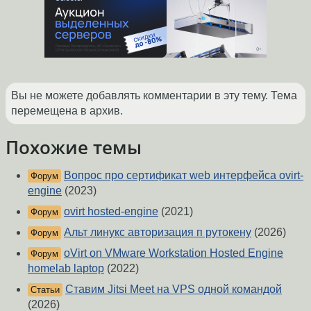
Вы не можете добавлять комментарии в эту тему. Тема
перемещена в архив.
Похожие темы
Вопрос про сертификат web интерфейса ovirt-
Форум
engine
(2023)
ovirt hosted-engine
(2021)
Форум
Альт линукс авторизация п рутокену
(2026)
Форум
oVirt on VMware Workstation Hosted Engine
Форум
homelab laptop
(2022)
Ставим Jitsi Meet на VPS одной командой
Статьи
(2026)