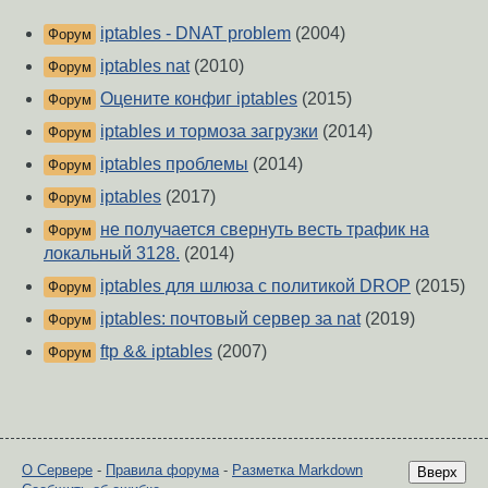
iptables - DNAT problem
(2004)
Форум
iptables nat
(2010)
Форум
Оцените конфиг iptables
(2015)
Форум
iptables и тормоза загрузки
(2014)
Форум
iptables проблемы
(2014)
Форум
iptables
(2017)
Форум
не получается свернуть весть трафик на
Форум
локальный 3128.
(2014)
iptables для шлюза с политикой DROP
(2015)
Форум
iptables: почтовый сервер за nat
(2019)
Форум
ftp && iptables
(2007)
Форум
О Сервере
-
Правила форума
-
Разметка Markdown
Вверх