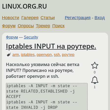
LINUX.ORG.RU
Новости
Галерея
Статьи
Регистрация
-
Вход
Форум
Опросы
Трекер
Поиск
Форум
—
Security
Iptables INPUT на роутере.
arm
,
iptables
,
openvpn
,
ssh
,
роутер
Насколько уязвима сейчас ветка
INPUT? Прописано на роутере,
0
работает openvpn и ssh.
iptables -A INPUT -m state --
1
state RELATED,ESTABLISHED -j 
ACCEPT                          

iptables -A INPUT -m state --
state INVALID -j DROP                                        
