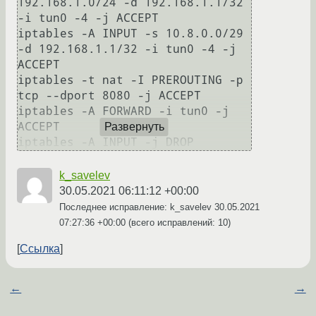
192.168.1.0/24 -d 192.168.1.1/32 
-i tun0 -4 -j ACCEPT                

iptables -A INPUT -s 10.8.0.0/29 
-d 192.168.1.1/32 -i tun0 -4 -j 
ACCEPT

iptables -t nat -I PREROUTING -p 
tcp --dport 8080 -j ACCEPT

iptables -A FORWARD -i tun0 -j 
ACCEPT

Развернуть
k_savelev
30.05.2021 06:11:12 +00:00
Последнее исправление: k_savelev
30.05.2021
07:27:36 +00:00
(всего исправлений: 10)
Ссылка
←
→