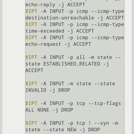
$IPT
 -A INPUT -p icmp --icmp-type 
$IPT
 -A INPUT -p icmp --icmp-type 
$IPT
 -A INPUT -p icmp --icmp-type 
echo-request -j ACCEPT

$IPT
 -A INPUT -p all -m state --
state ESTABLISHED,RELATED -j 
ACCEPT

$IPT
 -A INPUT -m state --state 
INVALID -j DROP

$IPT
 -A INPUT -p tcp --tcp-flags 
ALL NONE -j DROP

$IPT
 -A INPUT -p tcp ! --syn -m 
state --state NEW -j DROP
