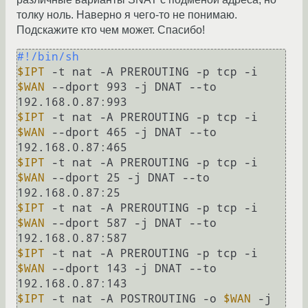
толку ноль. Наверно я чего-то не понимаю.
Подскажите кто чем может. Спасибо!
#!/bin/sh
$IPT
 -t nat -A PREROUTING -p tcp -i 
$WAN
 --dport 993 -j DNAT --to 
$IPT
 -t nat -A PREROUTING -p tcp -i 
$WAN
 --dport 465 -j DNAT --to 
$IPT
 -t nat -A PREROUTING -p tcp -i 
$WAN
 --dport 25 -j DNAT --to 
$IPT
 -t nat -A PREROUTING -p tcp -i 
$WAN
 --dport 587 -j DNAT --to 
$IPT
 -t nat -A PREROUTING -p tcp -i 
$WAN
 --dport 143 -j DNAT --to 
$IPT
 -t nat -A POSTROUTING -o 
$WAN
 -j 