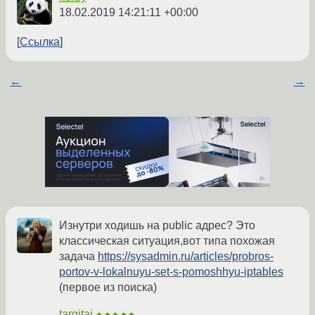
18.02.2019 14:21:11 +00:00
Ссылка
←
→
Изнутри ходишь на public адрес? Это
классическая ситуация,вот типа похожая
задача
https://sysadmin.ru/articles/probros-
portov-v-lokalnuyu-set-s-pomoshhyu-iptables
(первое из поиска)
targitaj
★★★★★