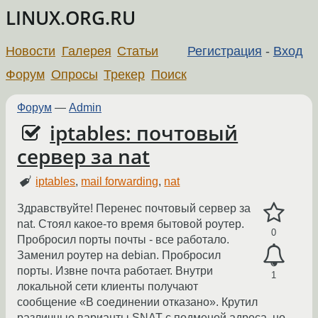
LINUX.ORG.RU
Новости
Галерея
Статьи
Регистрация
-
Вход
Форум
Опросы
Трекер
Поиск
Форум
—
Admin
iptables: почтовый
сервер за nat
iptables
,
mail forwarding
,
nat
Здравствуйте! Перенес почтовый сервер за
nat. Стоял какое-то время бытовой роутер.
0
Пробросил порты почты - все работало.
Заменил роутер на debian. Пробросил
порты. Извне почта работает. Внутри
1
локальной сети клиенты получают
сообщение «В соединении отказано». Крутил
различные варианты SNAT с подменой адреса, но