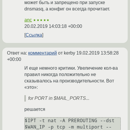
может быть и запрещено при запуске
dnsmasq, а конфиг он всегда прочитает.
anc
★★★★★
20.02.2019 14:03:18 +00:00
Ссылка
Ответ на:
комментарий
от kerby
19.02.2019 13:58:28
+00:00
И еще немного критики. Увеличение кол-ва
правил никогда положительно не
сказывалось на производительности. Вот
«это»:
for PORT in $MAIL_PORTS...
решается
$IPT -t nat -A PREROUTING --dst 
$WAN_IP -p tcp -m multiport --