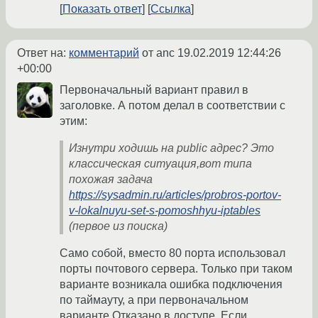
Показать ответ
Ссылка
Ответ на:
комментарий
от anc
19.02.2019 12:44:26
+00:00
Первоначальный вариант правил в
заголовке. А потом делал в соответствии с
этим:
Изнутри ходишь на public адрес? Это
классическая ситуация,вот типа
похожая задача
https://sysadmin.ru/articles/probros-portov-
v-lokalnuyu-set-s-pomoshhyu-iptables
(первое из поиска)
Само собой, вместо 80 порта использовал
порты почтового сервера. Только при таком
варианте возникала ошибка подключения
по таймауту, а при первоначальном
варианте Отказано в доступе. Если