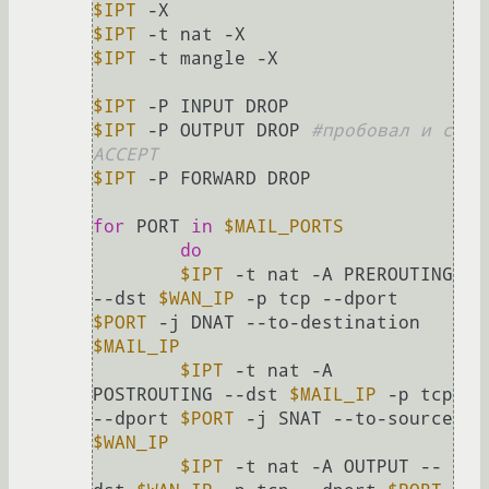
$IPT
$IPT
$IPT
 -t mangle -X

$IPT
$IPT
 -P OUTPUT DROP 
#пробовал и с 
ACCEPT
$IPT
 -P FORWARD DROP

for
 PORT 
in
$MAIL_PORTS
do
$IPT
 -t nat -A PREROUTING 
--dst 
$WAN_IP
 -p tcp --dport 
$PORT
 -j DNAT --to-destination 
$MAIL_IP
$IPT
 -t nat -A 
POSTROUTING --dst 
$MAIL_IP
 -p tcp 
--dport 
$PORT
 -j SNAT --to-source 
$WAN_IP
$IPT
 -t nat -A OUTPUT --