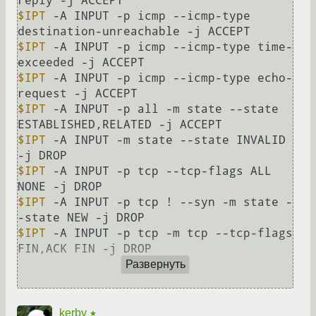
$IPT
 -A INPUT -p icmp --icmp-type 
$IPT
 -A INPUT -p icmp --icmp-type time-
$IPT
 -A INPUT -p icmp --icmp-type echo-
$IPT
 -A INPUT -p all -m state --state 
$IPT
 -A INPUT -m state --state INVALID 
$IPT
 -A INPUT -p tcp --tcp-flags ALL 
$IPT
 -A INPUT -p tcp ! --syn -m state -
$IPT
 -A INPUT -p tcp -m tcp --tcp-flags 
FIN,ACK FIN -j DROP

Развернуть
kerby
★