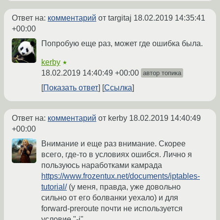
Ответ на:
комментарий
от targitaj
18.02.2019 14:35:41
+00:00
Попробую еще раз, может где ошибка была.
kerby
★
18.02.2019 14:40:49 +00:00
автор топика
Показать ответ
Ссылка
Ответ на:
комментарий
от kerby
18.02.2019 14:40:49
+00:00
Внимание и еще раз внимание. Скорее
всего, где-то в условиях ошибся. Лично я
пользуюсь наработками камрада
https://www.frozentux.net/documents/iptables-
tutorial/
(у меня, правда, уже довольно
сильно от его болванки уехало) и для
forward-preroute почти не используется
условие "-i".