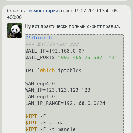
Ответ на:
комментарий
от anc
19.02.2019 13:41:05
+00:00
Ну вот практически полный скрипт правил.
#!/bin/sh
### MailServer ###
MAIL_IP=192.168.0.87

MAIL_PORTS=
"993 465 25 587 143"
IPT=`
which
 iptables`

WAN=enp4s0

WAN_IP=123.123.123.123

LAN=enp1s0

LAN_IP_RANGE=192.168.0.0/24

$IPT
$IPT
$IPT