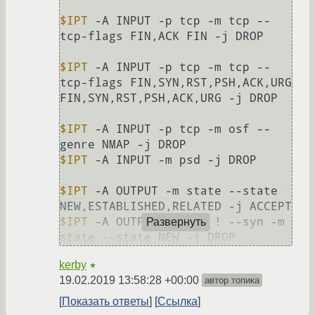
$IPT
 -A INPUT -p tcp -m tcp --
tcp-flags FIN,ACK FIN -j DROP

$IPT
 -A INPUT -p tcp -m tcp --
tcp-flags FIN,SYN,RST,PSH,ACK,URG 
FIN,SYN,RST,PSH,ACK,URG -j DROP

$IPT
 -A INPUT -p tcp -m osf --
$IPT
 -A INPUT -m psd -j DROP

$IPT
 -A OUTPUT -m state --state 
$IPT
 -A OUTPUT -p tcp ! --syn -m 
Развернуть
kerby
★
19.02.2019 13:58:28 +00:00
автор топика
Показать ответы
Ссылка