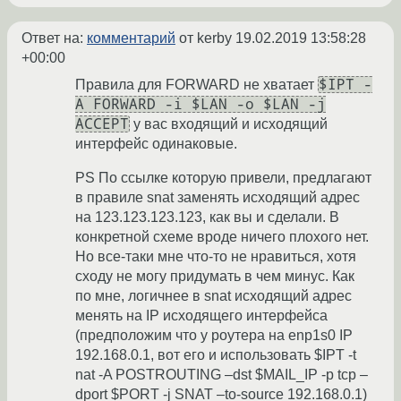
Ответ на:
комментарий
от kerby
19.02.2019 13:58:28
+00:00
$IPT -
Правила для FORWARD не хватает
A FORWARD -i $LAN -o $LAN -j
ACCEPT
у вас входящий и исходящий
интерфейс одинаковые.
PS По ссылке которую привели, предлагают
в правиле snat заменять исходящий адрес
на 123.123.123.123, как вы и сделали. В
конкретной схеме вроде ничего плохого нет.
Но все-таки мне что-то не нравиться, хотя
сходу не могу придумать в чем минус. Как
по мне, логичнее в snat исходящий адрес
менять на IP исходящего интерфейса
(предположим что у роутера на enp1s0 IP
192.168.0.1, вот его и использовать $IPT -t
nat -A POSTROUTING –dst $MAIL_IP -p tcp –
dport $PORT -j SNAT –to-source 192.168.0.1)