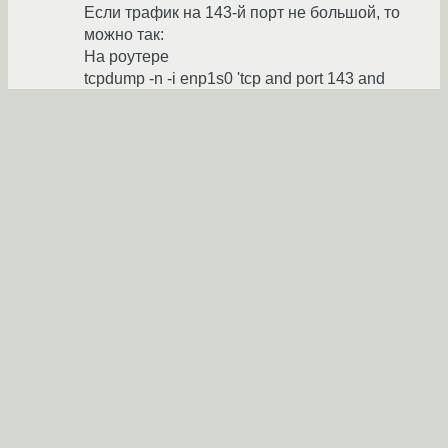
Если трафик на 143-й порт не большой, то
можно так:
На роутере
tcpdump -n -i enp1s0 'tcp and port 143 and
(host 192.168.0.87 or host 123.123.123.123 or
host IP-почтового-клиента-в-локалке )'
На почтовом сервере так же, только имя
интерфейса поменяйте на тот на котором ip
192.168.0.87
С клиента telnet 123.123.123.123 143
И смотрите что происходит с адресами
пакетов. Долетают/улетают ли пакеты.
Dnsmasq у меня hosts читает, если до
конца недели не разберусь с правилами,
пропишу домен в hosts.
С целом решение с dns лучше, не надо
лишним nat-ом роутер нагружать.
У него возможна проблема, в случае если у
клиента локалки прописан какой-то другой