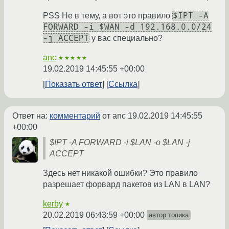
$IPT -A
PSS Не в тему, а вот это правило
FORWARD -i $WAN -d 192.168.0.0/24
-j ACCEPT
у вас специально?
anc
★★★★★
19.02.2019 14:45:55 +00:00
Показать ответ
Ссылка
Ответ на:
комментарий
от anc
19.02.2019 14:45:55
+00:00
$IPT -A FORWARD -i $LAN -o $LAN -j
ACCEPT
Здесь нет никакой ошибки? Это правило
разрешает форвард пакетов из LAN в LAN?
kerby
★
20.02.2019 06:43:59 +00:00
автор топика