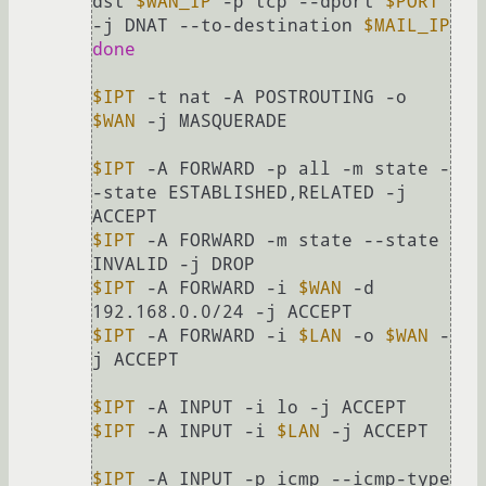
dst 
$WAN_IP
 -p tcp --dport 
$PORT
-j DNAT --to-destination 
$MAIL_IP
done
$IPT
 -t nat -A POSTROUTING -o 
$WAN
 -j MASQUERADE

$IPT
 -A FORWARD -p all -m state -
-state ESTABLISHED,RELATED -j 
$IPT
 -A FORWARD -m state --state 
$IPT
 -A FORWARD -i 
$WAN
 -d 
$IPT
 -A FORWARD -i 
$LAN
 -o 
$WAN
 -
j ACCEPT

$IPT
$IPT
 -A INPUT -i 
$LAN
 -j ACCEPT

$IPT
 -A INPUT -p icmp --icmp-type 