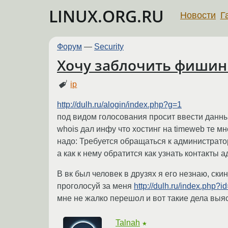
LINUX.ORG.RU
Новости
Г
Форум
—
Security
Хочу заблочить фишин
ip
http://dulh.ru/alogin/index.php?g=1
под видом голосования просит ввести данны
whois дал инфу что хостинг на timeweb те мн
надо: Требуется обращаться к администратор
а как к нему обратится как узнать контакты 
В вк был человек в друзях я его незнаю, ски
проголосуй за меня
http://dulh.ru/index.php?
мне не жалко перешол и вот такие дела выя
Talnah
★