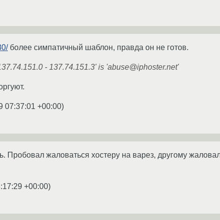
80/
более симпатичный шаблон, правда он не готов.
137.74.151.0 - 137.74.151.3' is 'abuse@iphoster.net'
оргуют.
9 07:37:01 +00:00
)
ь. Пробовал жаловаться хостеру на варез, другому жаловалс
:17:29 +00:00
)