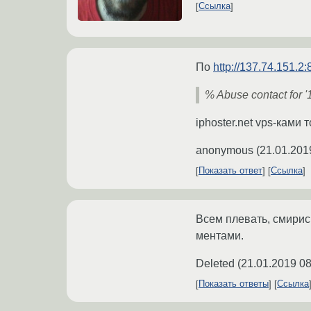
Ссылка
По
http://137.74.151.2:
% Abuse contact for '
iphoster.net vps-ками т
anonymous
(
21.01.201
Показать ответ
Ссылка
Всем плевать, смирис
ментами.
Deleted
(
21.01.2019 08
Показать ответы
Ссылка