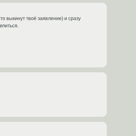
то выкинут твоё заявление) и сразу
елиться.