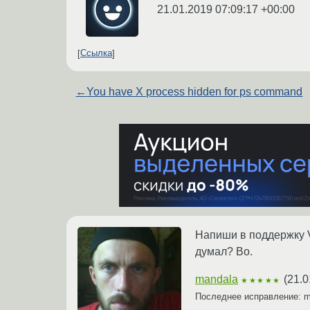
21.01.2019 07:09:17 +00:00
Ссылка
←
You have X process hidden for ps command
Напиши в поддержку V
думал? Во.
mandala
(
21.0
★★★★★
Последнее исправление: 