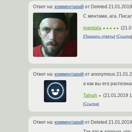
Ответ на:
комментарий
от Deleted
21.01.2019
С ментами, ага. Писал
mandala
(
21.0
★★★★★
Показать ответы
Ссылка
Ответ на:
комментарий
от anonymous
21.01.
а как вы его распознал
Talnah
(
21.01.2019 1
★
Ссылка
Ответ на:
комментарий
от Deleted
21.01.2019
Так это ж хорошо, чт