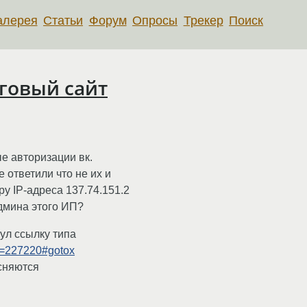
алерея
Статьи
Форум
Опросы
Трекер
Поиск
говый сайт
е авторизации вк.
е ответили что не их и
у IP-адреса 137.74.151.2
админа этого ИП?
нул ссылку типа
id=227220#gotox
сняются