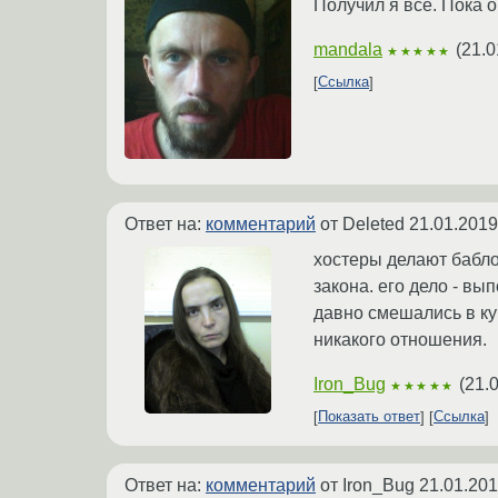
Получил я всё. Пока 
mandala
(
21.0
★★★★★
Ссылка
Ответ на:
комментарий
от Deleted
21.01.2019
хостеры делают бабло.
закона. его дело - вы
давно смешались в куч
никакого отношения.
Iron_Bug
(
21.
★★★★★
Показать ответ
Ссылка
Ответ на:
комментарий
от Iron_Bug
21.01.201