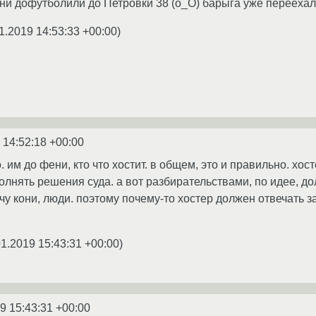
они дофутболили до Петровки 38 (о_О) барыга уже переехал
1.2019 14:53:33 +00:00
)
 14:52:18 +00:00
 им до фени, кто что хостит. в общем, это и правильно. хос
полнять решения суда. а вот разбирательствами, по идее, д
у кони, люди. поэтому почему-то хостер должен отвечать за
01.2019 15:43:31 +00:00
)
9 15:43:31 +00:00