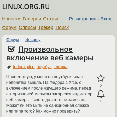
LINUX.ORG.RU
Новости
Галерея
Статьи
Регистрация
-
Вход
Форум
Опросы
Трекер
Поиск
Форум
—
Security
Произвольное
включение веб камеры
fedora
,
xfce
,
ноутбук
,
слежка
Приветствую, у меня на ноутбуке такая
непонятка вышла. На Федора с Xfce, с
0
включением после ждущего режима, перед
авторизацией мельком загорелся индикатор
веб-камеры. Такого до этого не замечал..
1
Может ли это быть не санкционная слежка
или типа того? Как можно проверить?