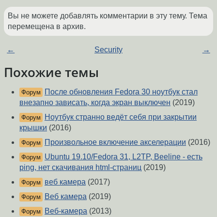
Вы не можете добавлять комментарии в эту тему. Тема
перемещена в архив.
←
Security
→
Похожие темы
После обновления Fedora 30 ноутбук стал
Форум
внезапно зависать, когда экран выключен
(2019)
Ноутбук странно ведёт себя при закрытии
Форум
крышки
(2016)
Произвольное включение акселерации
(2016)
Форум
Ubuntu 19.10/Fedora 31, L2TP, Beeline - есть
Форум
ping, нет скачивания html-страниц
(2019)
веб камера
(2017)
Форум
Веб камера
(2019)
Форум
Веб-камера
(2013)
Форум